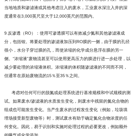
当地地质和渗滤液或其他考虑注入的废水，工业废水深注入井的深
度通常在3,000英尺至大于12,000英尺的范围内。
9.反渗透（RO）：使用可渗透膜可以有效减少氮和其他渗滤液成
分，包括铵。将要处理的渗滤液加压到RO膜的一侧，由于膜的孔径
很小，水分子穿过膜的孔，而使浓缩的化学成分悬浮在膜的另一
侧。“浓缩液”废物流甚至可以使用更高压力的膜进行进一步处理，以
减少要处理的浓缩液体积。浓缩液的体积随渗滤液的不同而不同，
但通常在原始废物流的15％至35％之间。
考虑对任何可行的脱氮或处理系统进行基准规模和中试规模的测
试。如果废水/渗滤液的水质发生变化，则废水中残留的氮化合物的
组成也可能发生变化。当产生废水的过程发生变化（例如，垃圾填
埋场接受新型废物等）时，测试废水有助于确定氮化合物浓度的任
何变化。因此，易于识别和实施对处理过程的必要更改，例如额外
的曝气或化学添加。