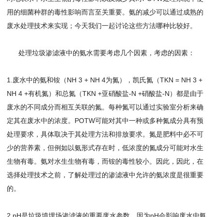
用的细菌种群的毒性影响而言至关重要。氨的减少可以通过成熟的
废水处理技术来实现；今天我们一起讨论这些方法哪种比较好。
处理垃圾渗滤液中的氨水需要考虑几个因素，考虑的因素：
1.废水中的氨和铵（NH 3 + NH 4为氮），凯氏氮（TKN = NH 3 +
NH 4 +有机氮）和总氮（TKN +亚硝酸盐-N +硝酸盐-N）都是由于
废水的不同成分而相互关联的氮。每种氮可以通过实验室分析来确
定其在废水中的浓度。POTW可能对其中一种或多种氮成分具有预
处理要求，具体取决于其处理方法和排放要求。氮是肥料中必不可
少的营养素，但例如以氨形式存在时，低浓度的氮成分可能对水生
生物有毒。氨对水生生物有毒，而铵的毒性较小。因此，因此，在
选择处理技术之前，了解处理过的渗滤液中允许的氨浓度是很重要
的。
2.pH是垃圾填埋场渗滤液的重要废水参数，因为pH会影响废水中氨