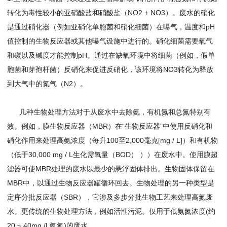
转化为毒性较小的亚硝酸盐和硝酸盐（NO2 + NO3）。废水的硝化
是通过硝化器（例如亚硝化单胞菌和硝化细菌）在曝气，温度和pH
值控制的生物反应器或其他曝气设施中进行的。硝化细菌需要氧气
和碳以及碱度才能控制pH。通过在缺氧环境中将细菌（例如，假单
胞菌和芽孢杆菌）反硝化来促进反硝化，该环境将NO3转化为释放
到大气中的氮气（N2）。
几种生物处理方法对于从废水中去除氨，有机氮和总氮特别有
效。例如，膜生物反应器（MBR）在“生物反应器”中使用反硝化和
硝化作用来处理高氨浓度（每升100至2,000毫克[mg / L]）和有机物
（低于30,000 mg / L生化需氧量（BOD） ））在废水中。使用膜超
滤器可使MBR处理的废水以最少的悬浮固体排出。生物固体保留在
MBR中，以通过生物反应器罐循环回去。生物处理的另一种类型是
定序分批反应器（SBR），它涉及多步分批生物工艺来处理高氮废
水。更传统的生物处理方法，例如活性污泥。仅用于低氨氮浓度(约
20 ~ 40mg /L氨氮)的废水。