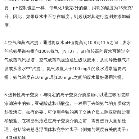
要，pH控制也是一样。每氧化1毫克/升的氨，消耗的碱度为15毫克/
升，因此，如果废水中不存在碱度，则必须对其进行监测并添加碱
度。
4.空气和蒸汽汽提：通过将废水pH值提高到10.8到11.5之间，废水
的总氨平衡被推向100%氨气（NH3）。pH值较高的废水可通过空
气或蒸汽汽提塔，空气或蒸汽被迫通过级联废水，从而导致氨气挥
发或从废水中“汽提”。氨气浓度大于100 mg/L的废水通常需要汽
提；氨气浓度在10 mg/L到100 mg/L之间的废水最好采用汽提。
5.选择性离子交换：与特定的离子交换介质接触可以通过吸附去除
渗滤液中的氨，亚硝酸盐和硝酸盐。一种用于去除氨气的介质称为
斜发沸石。如有必要，可使用单独的离子交换介质去除亚硝酸盐和
硝酸盐。在将沥出液通过离子交换介质之前，需要进行大量预处
理，包括除去总悬浮固体和竞争性离子（例如与硬度有关的离子）
以及铝和铁。