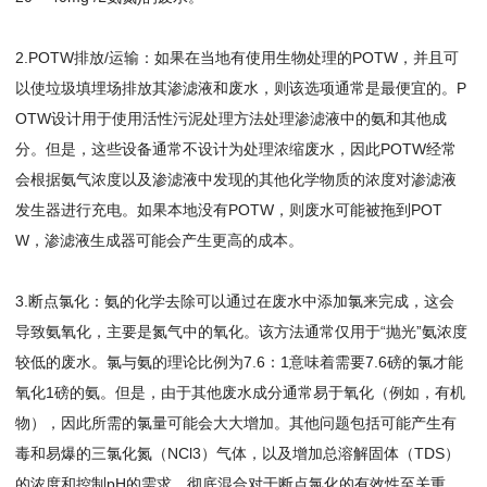
2.POTW排放/运输：如果在当地有使用生物处理的POTW，并且可
以使垃圾填埋场排放其渗滤液和废水，则该选项通常是最便宜的。P
OTW设计用于使用活性污泥处理方法处理渗滤液中的氨和其他成
分。但是，这些设备通常不设计为处理浓缩废水，因此POTW经常
会根据氨气浓度以及渗滤液中发现的其他化学物质的浓度对渗滤液
发生器进行充电。如果本地没有POTW，则废水可能被拖到POT
W，渗滤液生成器可能会产生更高的成本。
3.断点氯化：氨的化学去除可以通过在废水中添加氯来完成，这会
导致氨氧化，主要是氮气中的氧化。该方法通常仅用于“抛光”氨浓度
较低的废水。氯与氨的理论比例为7.6：1意味着需要7.6磅的氯才能
氧化1磅的氨。但是，由于其他废水成分通常易于氧化（例如，有机
物），因此所需的氯量可能会大大增加。其他问题包括可能产生有
毒和易爆的三氯化氮（NCl3）气体，以及增加总溶解固体（TDS）
的浓度和控制pH的需求。彻底混合对于断点氯化的有效性至关重