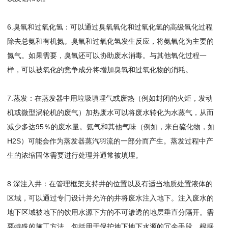
6.臭氧和过氧化氢：可以通过臭氧氧化和过氧化氢的高级氧化过程
除去总氨和有机氮。臭氧和过氧化氢发生反应，将氨氧化为主要的
氮气。如果需要，臭氧还可以协助废水消毒。与其他氧化过程一
样，可以被氧化的竞争成分将增加臭氧和过氧化物的消耗。
7.蒸发：在蒸发器中用垃圾填埋气或废热（例如封闭的火炬，发动
机或微型涡轮机的废气）加热废水可以将废水转化为水蒸气，从而
减少多达95％的废水量。氨气和其他气味（例如，来自硫化物，如
H2S）可能会作为蒸发器蒸汽羽流的一部分而产生。蒸发过程中产
生的浓缩固体需要进行处理并通常被填埋。
8.深注入井：在管理框架支持井的位置以及有适当地质处置液体的
区域，可以通过专门设计并允许的井将废水注入地下。注入废水的
地下区域被地下的饮用水源下方的不可渗透的地层垂直分隔开。需
要特殊的施工方法，包括用于保护地下地下水源的冗余手段。根据