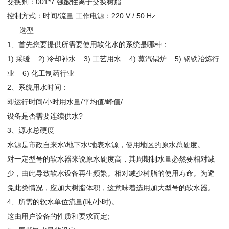
交换剂：001*7 强酸性离子交换树脂
控制方式：时间/流量 工作电源：220 V / 50 Hz
选型
1、首先您要提供所需要使用软化水的系统是哪种：
1) 采暖 2) 冷却补水 3) 工艺用水 4) 蒸汽锅炉 5) 钢铁冶炼行
业 6) 化工制药行业
2、系统用水时间：
即运行时间/小时用水量/平均值/峰值/
设备是否需要连续供水?
3、源水总硬度
水源是市政自来水\地下水\地表水源，使用地区的原水总硬度。
对一定型号的软水器来说原水硬度高，其周期制水量必然要相对减
少，由此导致软水设备再生频繁。相对减少树脂的使用寿命。为避
免此类情况，应加大树脂体积，这意味着选用加大型号的软水器。
4、所需的软水单位流量(吨/小时)。
这由用户设备的性质和要求而定;