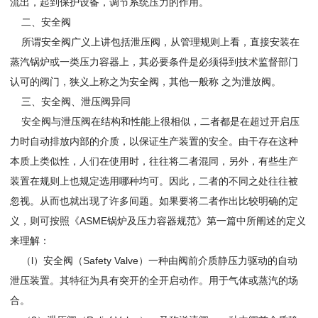
流出，起到保护设备，调节系统压力的作用。
二、安全阀
所谓安全阀广义上讲包括泄压阀，从管理规则上看，直接安装在
蒸汽锅炉或一类压力容器上，其必要条件是必须得到技术监督部门
认可的阀门，狭义上称之为安全阀，其他一般称 之为泄放阀。
三、安全阀、泄压阀异同
安全阀与泄压阀在结构和性能上很相似，二者都是在超过开启压
力时自动排放内部的介质，以保证生产装置的安全。由干存在这种
本质上类似性，人们在使用时，往往将二者混同，另外，有些生产
装置在规则上也规定选用哪种均可。因此，二者的不同之处往往被
忽视。从而也就出现了许多间题。如果要将二者作出比较明确的定
义，则可按照《ASME锅炉及压力容器规范》第一篇中所阐述的定义
来理解：
（l）安全阀（Safety Valve）一种由阀前介质静压力驱动的自动
泄压装置。其特征为具有突开的全开启动作。用于气体或蒸汽的场
合。