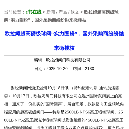
当前位置：
e书在线
> 新闻 / 产品 / 软文 >
欧拉姆超高磅级球
阀“实力圈粉”，国外采购商纷纷抛来橄榄枝
欧拉姆超高磅级球阀“实力圈粉”，国外采购商纷纷抛
来橄榄枝
编辑：欧拉姆阀门科技有限公司
日期：2025-10-20 访问：2130
财经新闻网浙江温州10月18日讯 （特约记者村耕 通讯员潘雯
雯）10月17日，欧拉姆阀门科技有限公司在温州国际泵阀展上的亮
相，迎来了一份扎实的“国际回声”。展台现场，数款指向工业领域尖
端应用的超高磅级阀门——特别是2500LB NPS6高压锻钢球阀、25
00LB NPS2高压超洁净锻钢球阀以及旗舰级的4500LB NPS2超高压
锻钢双联截断阀，成为了吸引国际专业观众瞩目的“磁石”，更当场收