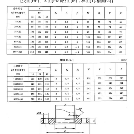
【突面(RF)、凹面(FM)/凸面(M)，榫面(T)/槽面(G)】