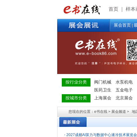
首页
｜
样本
展会首页
|
按行业分类
阀门机械
水泵机电
医药卫生
五金电子
按城市分类
上海展会
北京展会
您现在的位置：e书在线 > 展会频道 > 地
·
2027成都AI算力与数据中心液冷技术展览会