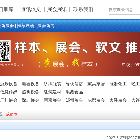
画册库
｜
资讯软文
｜
展会展讯
｜
联系我们
最新展会
推荐展会
展会新闻
|
|
游乐设备
电器设备
纺织服装
餐饮酒店
家具家居
能源化工
轻工
信息传媒
照明设备
建筑建材
果蔬食品
广州展会
深圳展会
南京展会
郑州展会
成都展会
天津展会
大连
区：
成都市
2027-5-27到2027-5