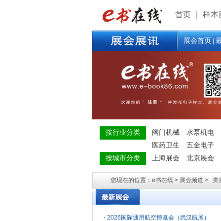
首页
｜
样本
展会首页
|
按行业分类
阀门机械
水泵机电
医药卫生
五金电子
按城市分类
上海展会
北京展会
您现在的位置：e书在线 > 展会频道 > 类
·
2026国际通用航空博览会（武汉航展）