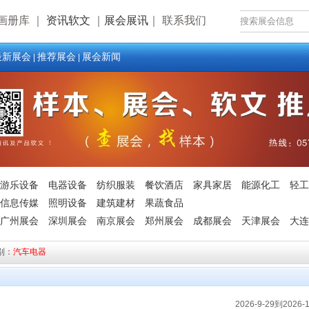
画册库
｜
资讯软文
｜
展会展讯
｜
联系我们
最新展会
推荐展会
展会新闻
|
|
游乐设备
电器设备
纺织服装
餐饮酒店
家具家居
能源化工
轻工
信息传媒
照明设备
建筑建材
果蔬食品
广州展会
深圳展会
南京展会
郑州展会
成都展会
天津展会
大连
别：
汽车电器
2026-9-29到2026-1