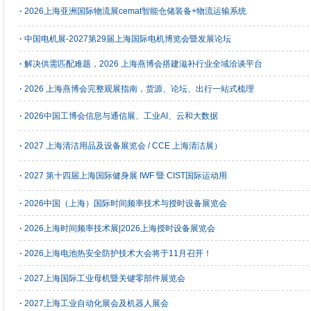
·
2026上海亚洲国际物流展cemat智能仓储装备+物流运输系统
·
中国电机展-2027第29届上海国际电机博览会暨发展论坛
·
解决供需匹配难题，2026 上海燕博会搭建滋补行业全域洽谈平台
·
2026 上海燕博会完整观展指南，货源、论坛、出行一站式梳理
·
2026中国工博会信息与通信展、工业AI、云和大数据
·
2027 上海清洁用品及设备展览会 / CCE 上海清洁展）
·
2027 第十四届上海国际健身展 IWF 暨 CIST国际运动用
·
2026中国（上海）国际时间频率技术与授时设备展览会
·
2026上海时间频率技术展|2026上海授时设备展览会
·
2026上海电池热安全防护技术大会将于11月召开！
·
2027上海国际工业母机暨关键零部件展览会
·
2027上海工业自动化展会及机器人展会