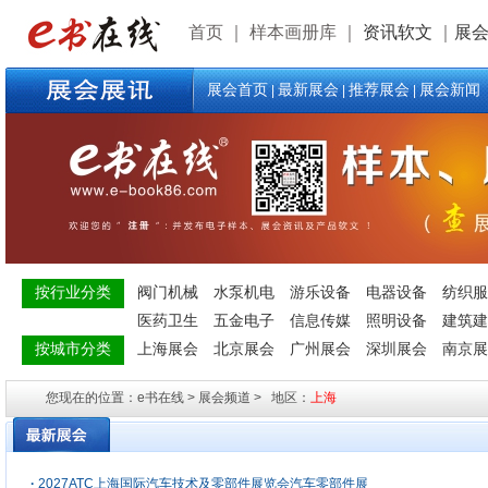
首页
｜
样本画册库
｜
资讯软文
｜
展
展会首页
最新展会
推荐展会
展会新闻
|
|
|
按行业分类
阀门机械
水泵机电
游乐设备
电器设备
纺织服
医药卫生
五金电子
信息传媒
照明设备
建筑建
按城市分类
上海展会
北京展会
广州展会
深圳展会
南京展
您现在的位置：e书在线 > 展会频道 > 地区：
上海
·
2027ATC上海国际汽车技术及零部件展览会汽车零部件展