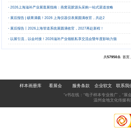
·
2026上海滋补产业展逛展指南：燕窝花胶源头采购一站式渠道攻略
·
展后报告 | 硕果满载！2026 上海仪器仪表展圆满收官，共赴2
·
展后报告丨2026上海管道系统展圆满收官，2027再赴新程！
·
以展引流，以会对接！2026滋补产业领航私享交流会暨年度影响力颁
共
57950
条
首页
样本画册库
看展会
服务条款
企业软文
联系我
“e书在线：“电子样本专业推广，“展
温州金地文化传媒有限公