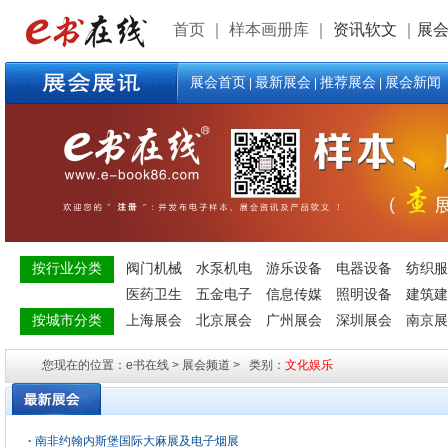
首页
｜
样本画册库
｜
资讯软文
｜
展
展会首页
最新展会
推荐展会
展会新闻
|
|
|
按行业分类
阀门机械
水泵机电
游乐设备
电器设备
纺织服
医药卫生
五金电子
信息传媒
照明设备
建筑建
按城市分类
上海展会
北京展会
广州展会
深圳展会
南京展
您现在的位置：e书在线 > 展会频道 > 类别：
文化娱乐
·
南非约翰内斯堡国际大麻展及电子烟展