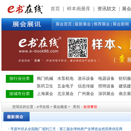
首页
｜
样本画册库
｜
资讯软文
｜
展
展会首页
最新展会
推荐展会
展会新闻
|
|
|
按行业分类
阀门机械
水泵机电
游乐设备
电器设备
纺织服
医药卫生
五金电子
信息传媒
照明设备
建筑建
按城市分类
上海展会
北京展会
广州展会
深圳展会
南京展
您现在的位置：e书在线 > 展会频道 > 类别：
旅游餐饮
·
寻源半径从全国跑厂缩到三天：第三届全球肉类产业博览会把四类供应商