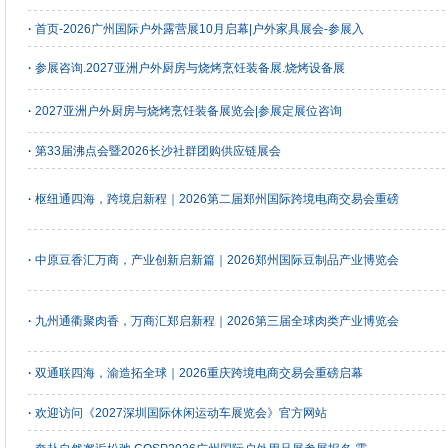
·
首页-2026广州国际户外露营展10月启幕|户外家具展会-参展入
·
参展咨询.2027亚洲户外厨房与烧烤烹饪装备展.烧烤设备展
·
2027亚洲户外厨房与烧烤烹饪装备展览会|参展定展位咨询
·
第33届沸点会暨2026长沙社群团购供应链展会
·
枢纽通四海，跨境启新程｜2026第二届郑州国际跨境电商交易会重磅
·
中原豆香汇万商，产业创新启新篇｜2026郑州国际豆制品产业博览会
·
九州通衢聚肉香，万商汇郑启新程｜2026第三届全球肉类产业博览会
·
双通联四海，渝造拓全球｜2026重庆跨境电商交易会重磅启幕
·
欢迎访问《2027深圳国际休闲运动车展览会》官方网站