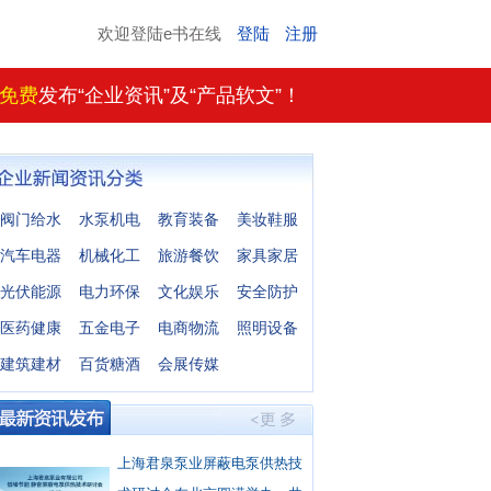
欢迎登陆e书在线
登陆
注册
免费
发布“企业资讯”及“产品软文”！
阀门给水
水泵机电
教育装备
美妆鞋服
汽车电器
机械化工
旅游餐饮
家具家居
光伏能源
电力环保
文化娱乐
安全防护
医药健康
五金电子
电商物流
照明设备
建筑建材
百货糖酒
会展传媒
上海君泉泵业屏蔽电泵供热技