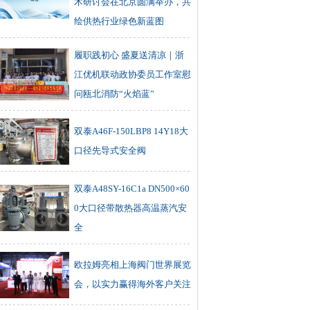
术研讨会在北京圆满举办，共
绘供热行业绿色新蓝图
履职践初心 盛夏送清凉｜浙
江优机联动政协委员工作室慰
问瓯北消防“火焰蓝”
双泰A46F-150LBP8 14Y18大
口径先导式安全阀
双泰A48SY-16C1a DN500×60
0大口径带散热器高温蒸汽安
全
欧拉姆亮相上海阀门世界展览
会，以实力赢得海外客户关注