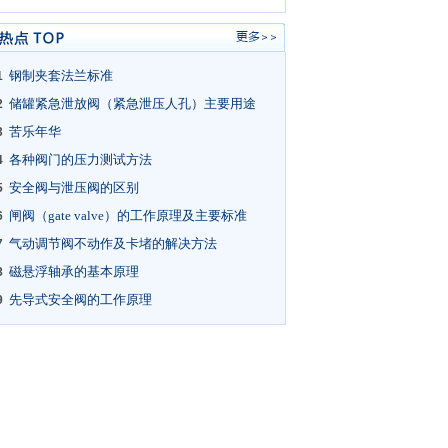
钢制夹套法兰标准
1
储罐紧急泄放阀（紧急泄压人孔）主要用途
2
苦乐年华
3
各种阀门的压力测试方法
4
安全阀与泄压阀的区别
5
闸阀（gate valve）的工作原理及主要标准
6
气动调节阀不动作及卡堵的解决方法
7
磁悬浮轴承的基本原理
8
先导式安全阀的工作原理
9