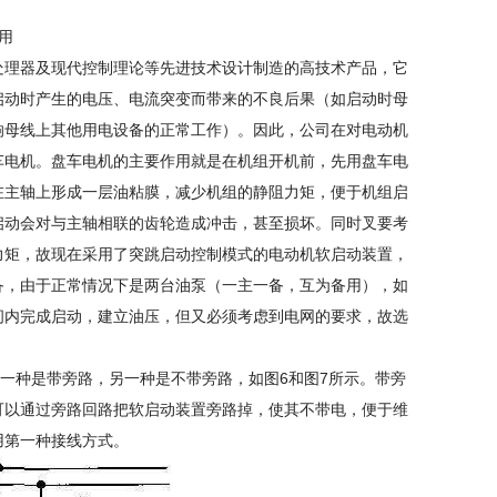
用
理器及现代控制理论等先进技术设计制造的高技术产品，它
启动时产生的电压、电流突变而带来的不良后果（如启动时母
响母线上其他用电设备的正常工作）。因此，公司在对电动机
车电机。盘车电机的主要作用就是在机组开机前，先用盘车电
在主轴上形成一层油粘膜，减少机组的静阻力矩，便于机组启
启动会对与主轴相联的齿轮造成冲击，甚至损坏。同时叉要考
力矩，故现在采用了突跳启动控制模式的电动机软启动装置，
备，由于正常情况下是两台油泵（一主一备，互为备用），如
间内完成启动，建立油压，但又必须考虑到电网的要求，故选
。
种是带旁路，另一种是不带旁路，如图6和图7所示。带旁
可以通过旁路回路把软启动装置旁路掉，使其不带电，便于维
用第一种接线方式。