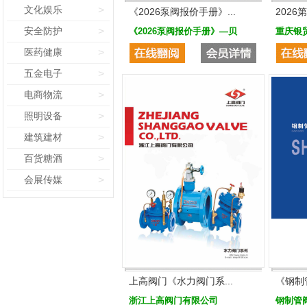
文化娱乐
>
《2026泵阀报价手册》...
2026
安全防护
>
《2026泵阀报价手册》—贝
重庆银
医药健康
>
五金电子
>
电商物流
>
照明设备
>
建筑建材
>
百货糖酒
>
会展传媒
>
上高阀门《水力阀门系...
《钢制
浙江上高阀门有限公司
钢制管