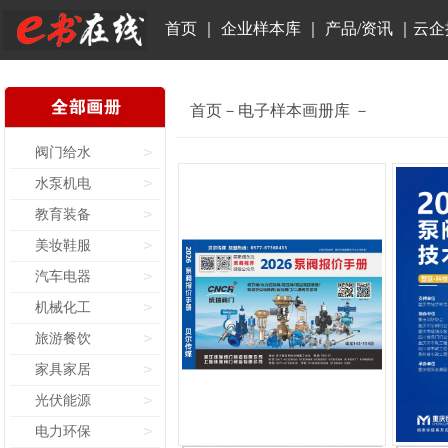
首页
｜
企业样本库
｜
产品/资讯
｜
云企
首页－电子样本画册库 －
阀门给水
>
水泵机电
>
教育装备
>
美妆鞋服
>
汽车电器
>
机械化工
>
旅游餐饮
>
家具家居
>
光伏能源
>
电力环保
>