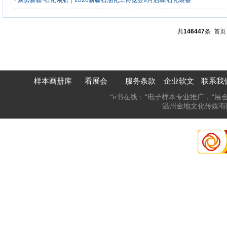
·
聚势新疆·石化领航｜2026新疆石油化工博览会9月启幕|石化装备
共
146447
条
首页
样本画册库
看展会
服务条款
企业软文
联系我
“e书在线：“电子样本专业推广，“展
温州金地文化传媒有限公