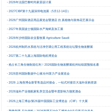
·
2026年法国巴黎时尚家居设计展
·
2027CIBF第十九届深圳电池展（5月12-14日）
·
2026广州国际酒店用品展览会暨酒店 仿 真植物与装饰花艺展示会
·
2027年美国波士顿国际水产海鲜及加工展
·
2026年沙特国际农业畜牧展 Agriculture Saudi
·
2026杭州制药水系统与洁净空调公用工程系统论坛暨生物发酵展
·
2027第二十九届上海国际电机博览会
·
抢占长三角生物制造红利！2026国际生物发酵展杭州站组团预报名通
·
2026苏州国际数据中心液冷/AI算力产业展览会
·
2026 上海燕博会新零售选品对接会，一站式对接百大滋补采购资源
·
2026滋补产业领航家私享交流会暨年度影响力颁奖酒会
·
2026上海工博会/第26届中国国际工业博览会（CIIF）十大展