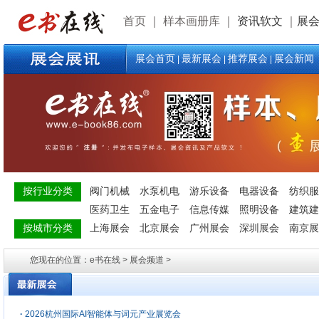
首页
｜
样本画册库
｜
资讯软文
｜
展
展会首页
最新展会
推荐展会
展会新闻
|
|
|
按行业分类
阀门机械
水泵机电
游乐设备
电器设备
纺织服
医药卫生
五金电子
信息传媒
照明设备
建筑建
按城市分类
上海展会
北京展会
广州展会
深圳展会
南京展
您现在的位置：e书在线 > 展会频道 >
·
2026杭州国际AI智能体与词元产业展览会