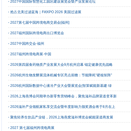
·
2027中国国际智慧化工园区建设展览会暨产业发展论坛
·
抢占北美过滤蓝海｜FiltXPO 2026 美国过滤展
·
2027第七届中国跨境电商交易会[福州]
·
2027福州国际跨境电商出口博览会
·
2027中国跨交会-福州
·
2027福州跨境电商展·中国
·
2026第四届食药物质产业发展大会9月杭州启幕 锚定健康优先战略
·
2026杭州生物发酵展流体机械专区亮点前瞻：节能降耗“硬核矩阵”
·
2026杭州国际数据中心液冷产业大会暨展览会|智算赋能新基建·绿
·
2026上海燕博会同期举办新零售营销峰会，聚焦滋补品牌渠道变革新
·
2026滋补产业领航家私享交流会暨年度影响力颁奖酒会将于8月在上
·
聚焦轻养生饮品产业链，2026上海燕窝滋补博览会赋能渠道商发展
·
2027 第七届福州跨境电商展