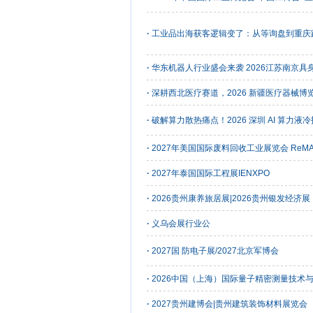
·
工业品出海获客逻辑变了：从等询盘到重庆
·
华东机器人行业盛会来袭 2026江苏南京
·
深耕西北医疗赛道，2026 新疆医疗器械博览
·
破解算力散热痛点！2026 深圳 AI 算力液
·
2027年美国国际废料回收工业展览会 ReM
·
2027年泰国国际工程展IENXPO
·
2026贵州康养旅居展|2026贵州银发经济展
·
义乌会展行业公
·
2027国 防电子展/2027北京军博会
·
2026中国（上海）国际量子精密测量技术
·
2027贵州建博会|贵州建筑装饰材料展览会