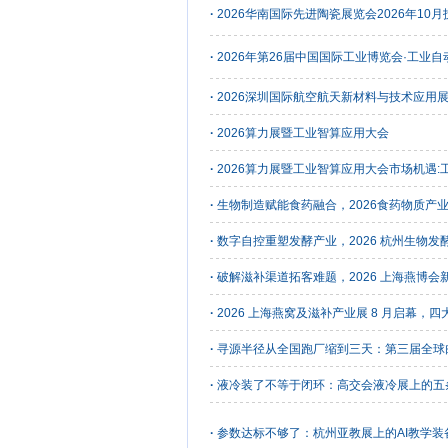
·
2026华南国际先进陶瓷展览会2026年10
·
2026年第26届中国国际工业博览会·工业自动
·
2026深圳国际航空航天新材料与技术应用
·
2026算力展暨工业智算应用大会
·
2026算力展暨工业智算应用大会市场机遇
·
生物制造赋能食药融合，2026食药物质产
·
数字自控重塑发酵产业，2026 杭州生物
·
破解滋补渠道拓客难题，2026 上海燕博
·
2026 上海燕窝及滋补产业展 8 月启幕，
·
寻源半径从全国跑厂缩到三天：第三届全球
·
液冷装了不等于闭环：高交会液冷展上的五
·
参数达标不够了：杭州亚教展上的AI教学