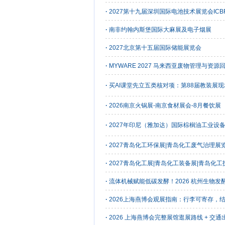
·
2027第十九届深圳国际电池技术展览会ICB
·
南非约翰内斯堡国际大麻展及电子烟展
·
2027北京第十五届国际储能展览会
·
MYWARE 2027 马来西亚废物管理与资源
·
买AI课堂先立五类核对项：第88届教装展
·
2026南京火锅展-南京食材展会-8月餐饮展
·
2027年印尼（雅加达）国际棕榈油工业设备展会 
·
2027青岛化工环保展|青岛化工废气治理展
·
2027青岛化工展|青岛化工装备展|青岛化工
·
流体机械赋能低碳发酵！2026 杭州生物
·
2026上海燕博会观展指南：行李可寄存，
·
2026 上海燕博会完整展馆逛展路线 + 交