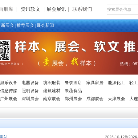
画册库
｜
资讯软文
｜
展会展讯
｜
联系我们
最新展会
推荐展会
展会新闻
|
|
游乐设备
电器设备
纺织服装
餐饮酒店
家具家居
能源化工
轻工
信息传媒
照明设备
建筑建材
果蔬食品
广州展会
深圳展会
南京展会
郑州展会
成都展会
天津展会
大连
上海站
2026-10-12到2026-