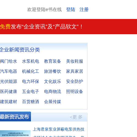
欢迎登陆e书在线
登陆
注册
免费
发布“企业资讯”及“产品软文”！
阀门给水
水泵机电
教育装备
美妆鞋服
汽车电器
机械化工
旅游餐饮
家具家居
光伏能源
电力环保
文化娱乐
安全防护
医药健康
五金电子
电商物流
照明设备
建筑建材
百货糖酒
会展传媒
上海君泉泵业屏蔽电泵供热技