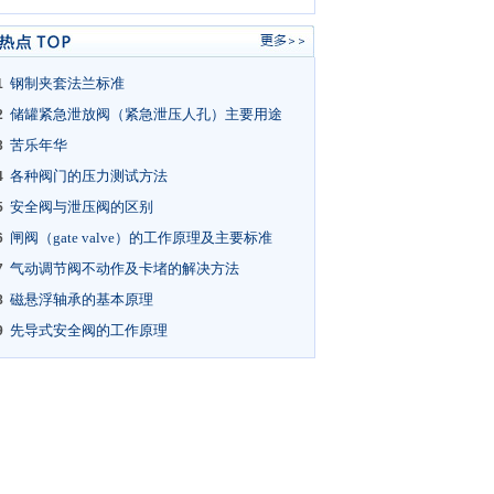
钢制夹套法兰标准
1
储罐紧急泄放阀（紧急泄压人孔）主要用途
2
苦乐年华
3
各种阀门的压力测试方法
4
安全阀与泄压阀的区别
5
闸阀（gate valve）的工作原理及主要标准
6
气动调节阀不动作及卡堵的解决方法
7
磁悬浮轴承的基本原理
8
先导式安全阀的工作原理
9