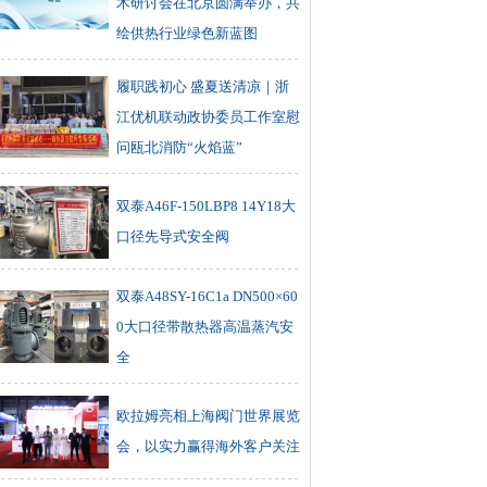
术研讨会在北京圆满举办，共
绘供热行业绿色新蓝图
履职践初心 盛夏送清凉｜浙
江优机联动政协委员工作室慰
问瓯北消防“火焰蓝”
双泰A46F-150LBP8 14Y18大
口径先导式安全阀
双泰A48SY-16C1a DN500×60
0大口径带散热器高温蒸汽安
全
欧拉姆亮相上海阀门世界展览
会，以实力赢得海外客户关注