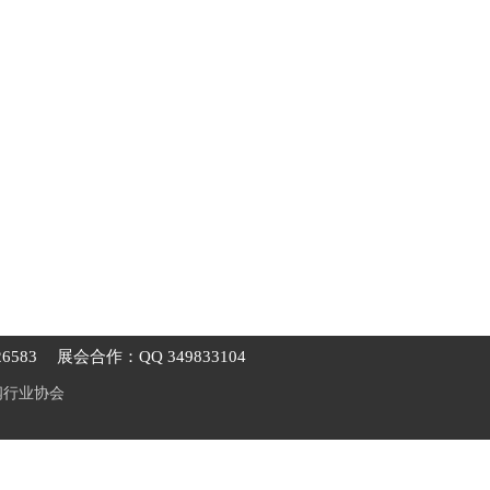
6583
展会合作：QQ 349833104
阀行业协会