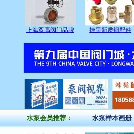
上海双高阀门品牌
捷昊新质铜配件
水泵会员推荐：
水泵样本画册