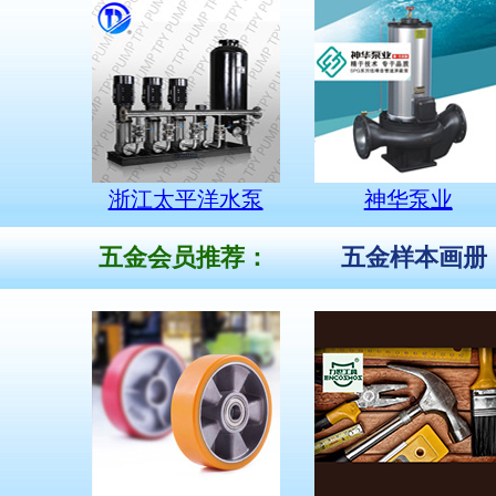
浙江太平洋水泵
神华泵业
五金会员推荐：
五金样本画册