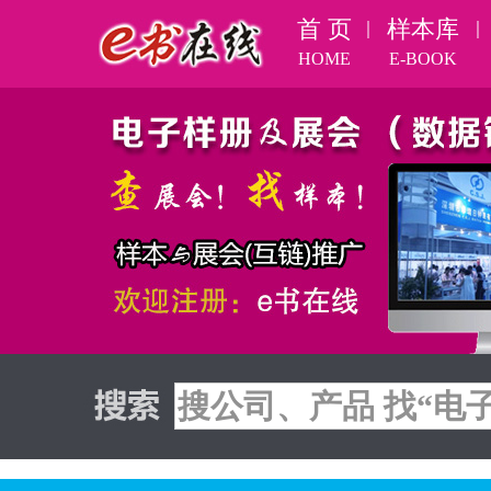
首 页
样本库
｜
｜
HOME
E-BOOK