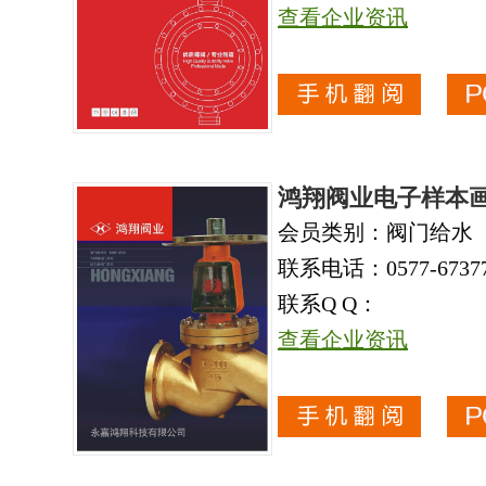
查看企业资讯
鸿翔阀业电子样本
会员类别：阀门给水
联系电话：0577-67377
联系Q Q：
查看企业资讯