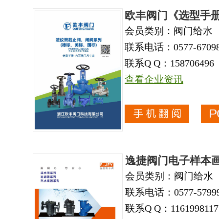
欧丰阀门《选型手
会员类别：阀门给水
联系电话：0577-67098
联系Q Q：158706496
查看企业资讯
逸捷阀门电子样本
会员类别：阀门给水
联系电话：0577-57999
联系Q Q：1161998117