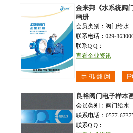
金来邦《水系统阀
画册
会员类别：阀门给水
联系电话：029-863000
联系Q Q：
查看企业资讯
良裕阀门电子样本
会员类别：阀门给水
联系电话：0577-67375
联系Q Q：