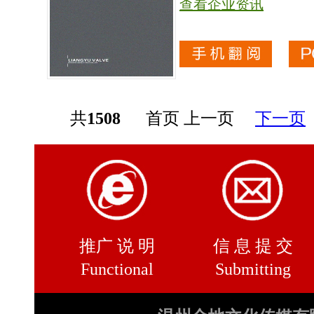
查看企业资讯
共
1508
首页 上一页
下一页
推广 说 明
信 息 提 交
Functional
Submitting