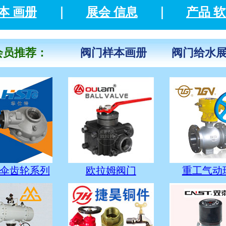
本 画册
｜
展会 信息
｜
产品 
员推荐：
阀门样本画册
阀门给水
伞齿轮系列
欧拉姆阀门
重工气动