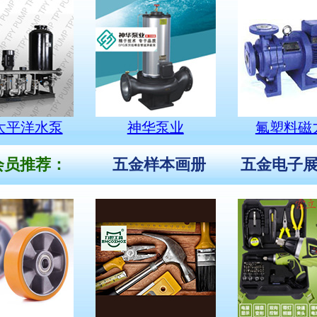
太平洋水泵
神华泵业
氟塑料磁
员推荐：
五金样本画册
五金电子