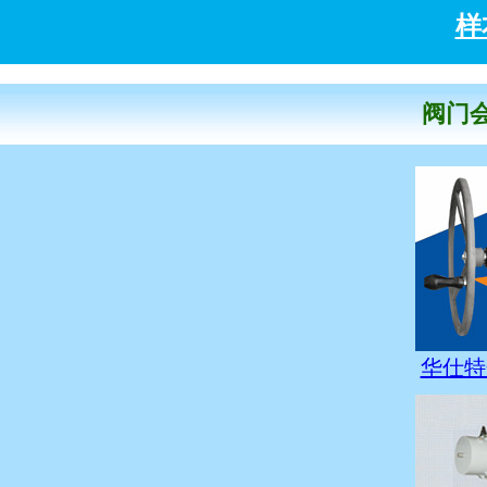
样
阀门会
华仕特