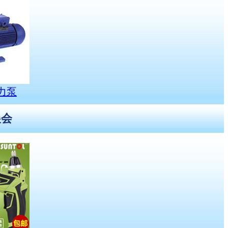
力泵
展会