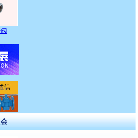
全阀
展会