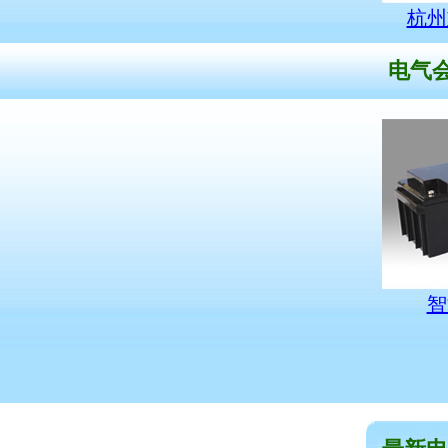
杭州
电气会
智