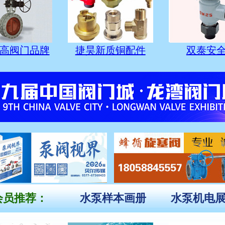
高阀门品牌
捷昊新质铜配件
双泰安
员推荐：
水泵样本画册
水泵机电