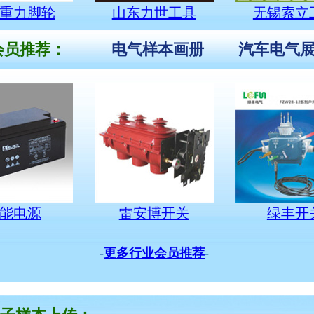
重力脚轮
山东力世工具
无锡索立
员推荐：
电气样本画册
汽车电气
能电源
雷安博开关
绿丰开
-
更多行业会员推荐
-