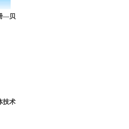
册—贝
体技术