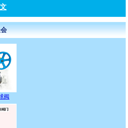
软文
展会
球阀