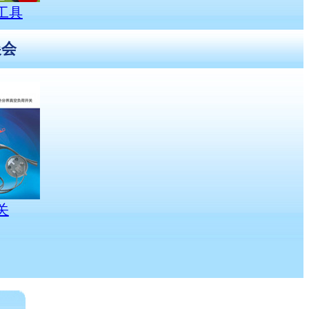
工具
展会
关