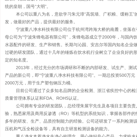
统的皇朝，国号“大明”。
本公司以重八为名，意欲学习朱元璋“高筑墙、广积粮、缓称王”的
发，做最好的产品，提供最好的服务。
宁波重八净水科技有限公司位于杭州湾跨海大桥的南麓，坐落在有
母公司为“宁波朱锋电器有限公司”，朱锋电器成立于2000年，与国
水器配件的研发、生产和销售。长期与沁园、安吉尔等国内知名企业
过硬的研发团队，通过十几年的锤炼在饮水机行业树立了企业良好的
定的知名度。
2013年，经过充分的市场调研和不断的内部研发、试生产、测试
产品的新公司，即“宁波重八净水科技有限公司”。一期总投资500万
2000万元，用于生产塑包钢压力桶。
目前公司通过了众多知名品牌的企业检测、浙江省疾控中心的检测，获
质量管理体系认证和FDA、ROHS认证。
公司拥有专业的研发团队，总经理朱展宇先生及各项目主要负责人
验，熟悉家用及商用反渗透（RO）等机型的系统知识，掌握各部件的
多年的研发、生产、品质控制能力的经验。公司还研发了一系列检测
压机和气压全检设备等，具有自主研发检测设备的能力。
重八净水本着净水先净心的理念，用心做好良心产品，力求给水处