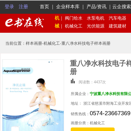
登录
注册
首页
｜
企业样本库
｜
产品/资讯
｜
云企搜索
机
｜
阀门给水
水泵电机
汽车电器
械
｜
机械化工
光伏能源
建筑建材
当前位置：样本画册-机械化工-重八净水科技电子样本画册
重八净水科技电子
册
阅读数：4437次
所属企业：
宁波重八净水科技有限
地址： 浙江省慈溪市附海工业开
0574-23667369
销售热线：
画册分类：机械化工