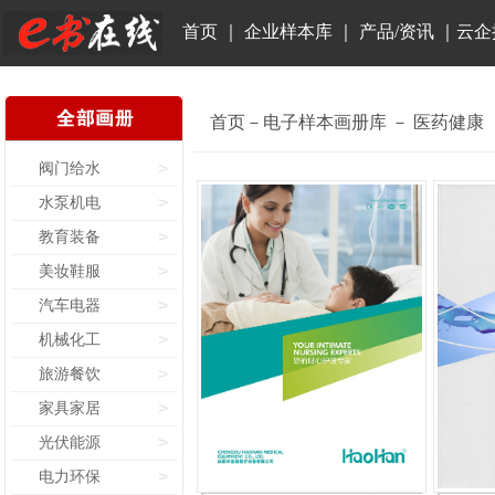
首页
｜
企业样本库
｜
产品/资讯
｜
云企
首页－电子样本画册库 － 医药健康
阀门给水
>
水泵机电
>
教育装备
>
美妆鞋服
>
汽车电器
>
机械化工
>
旅游餐饮
>
家具家居
>
光伏能源
>
电力环保
>