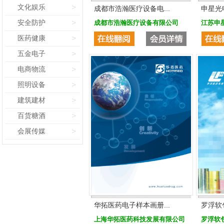
文化娱乐
>
成都市浩瀚医疗设备电...
申星光
安全防护
>
成都市浩瀚医疗设备有限公司
江苏申
医药健康
>
五金电子
>
电商物流
>
照明设备
>
建筑建材
>
百货糖酒
>
会展传媒
>
华拓医药电子样本画册...
罗浮软
上海华拓医药科技发展有限公司
罗浮软