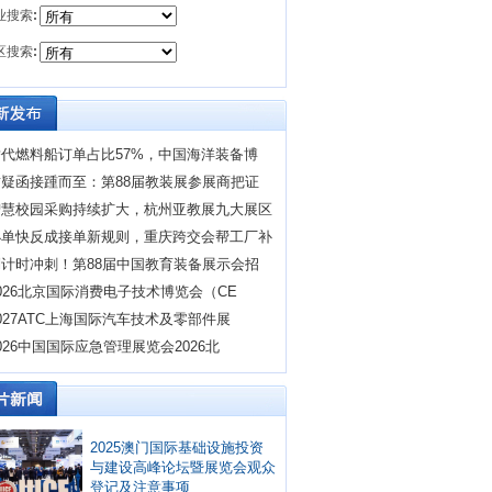
业搜索
:
区搜索
:
替代燃料船订单占比57%，中国海洋装备博
质疑函接踵而至：第88届教装展参展商把证
智慧校园采购持续扩大，杭州亚教展九大展区
小单快反成接单新规则，重庆跨交会帮工厂补
倒计时冲刺！第88届中国教育装备展示会招
026北京国际消费电子技术博览会（CE
027ATC上海国际汽车技术及零部件展
026中国国际应急管理展览会2026北
2025澳门国际基础设施投资
与建设高峰论坛暨展览会观众
登记及注意事项