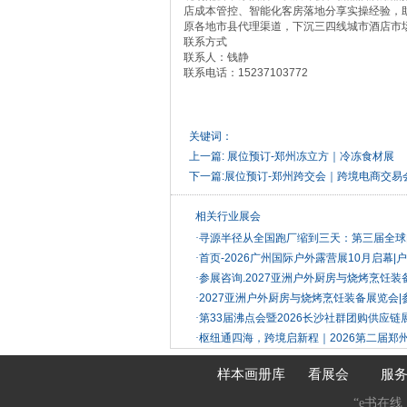
店成本管控、智能化客房落地分享实操经验，
原各地市县代理渠道，下沉三四线城市酒店市
联系方式
联系人：钱静
联系电话：15237103772
关键词：
上一篇:
展位预订-郑州冻立方｜冷冻食材展
下一篇:
展位预订-郑州跨交会｜跨境电商交易
相关行业展会
·
寻源半径从全国跑厂缩到三天：第三届全球
·
首页-2026广州国际户外露营展10月启幕|
·
参展咨询.2027亚洲户外厨房与烧烤烹饪装
·
2027亚洲户外厨房与烧烤烹饪装备展览会
·
第33届沸点会暨2026长沙社群团购供应链
·
枢纽通四海，跨境启新程｜2026第二届郑
样本画册库
看展会
服
“e书在