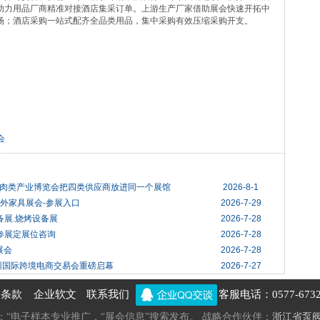
助力用品厂商精准对接酒店集采订单。上游生产厂家借助展会快速开拓中
场；酒店采购一站式配齐全品类用品，集中采购有效压缩采购开支。
会
肉类产业博览会把四类供应商放进同一个展馆
2026-8-1
户外家具展会-参展入口
2026-7-29
备展.烧烤设备展
2026-7-28
|参展定展位咨询
2026-7-28
展会
2026-7-28
州国际跨境电商交易会重磅启幕
2026-7-27
务条款
企业软文
联系我们
客服电话：0577-6732
线：“电子样本专业推广，“展会信息”搜索发布。 战略合作伙伴：
浙江省泵