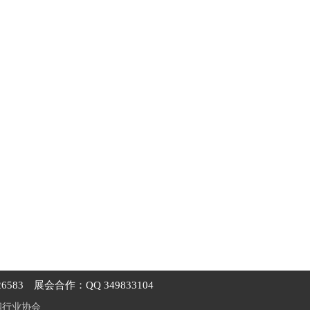
6583
展会合作：QQ 349833104
阀行业协会