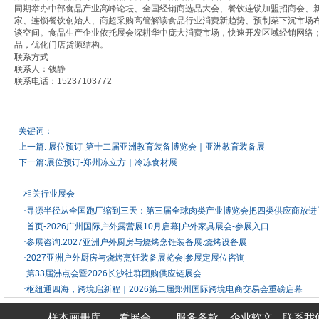
同期举办中部食品产业高峰论坛、全国经销商选品大会、餐饮连锁加盟招商会、
家、连锁餐饮创始人、商超采购高管解读食品行业消费新趋势、预制菜下沉市场
谈空间。食品生产企业依托展会深耕华中庞大消费市场，快速开发区域经销网络
品，优化门店货源结构。
联系方式
联系人：钱静
联系电话：15237103772
关键词：
上一篇:
展位预订-第十二届亚洲教育装备博览会｜亚洲教育装备展
下一篇:
展位预订-郑州冻立方｜冷冻食材展
相关行业展会
·
寻源半径从全国跑厂缩到三天：第三届全球肉类产业博览会把四类供应商放进
·
首页-2026广州国际户外露营展10月启幕|户外家具展会-参展入口
·
参展咨询.2027亚洲户外厨房与烧烤烹饪装备展.烧烤设备展
·
2027亚洲户外厨房与烧烤烹饪装备展览会|参展定展位咨询
·
第33届沸点会暨2026长沙社群团购供应链展会
·
枢纽通四海，跨境启新程｜2026第二届郑州国际跨境电商交易会重磅启幕
样本画册库
看展会
服务条款
企业软文
联系我