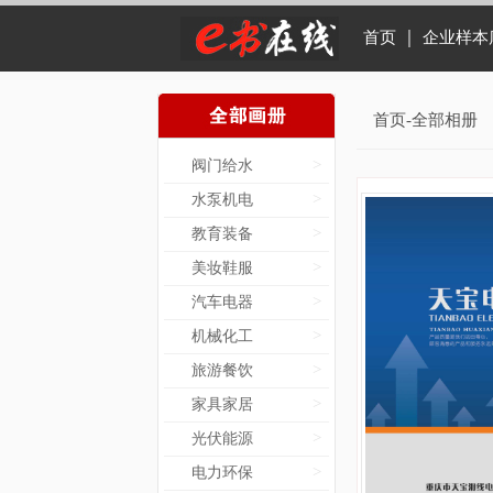
｜
首页
企业样本
首页-全部相册
>
阀门给水
>
水泵机电
>
教育装备
>
美妆鞋服
>
汽车电器
>
机械化工
>
旅游餐饮
>
家具家居
>
光伏能源
>
电力环保