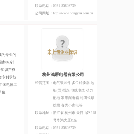
联系电话：
0571-85898739
公司网址：
http://www.hongyan.com.cn
成为专业的
家863计
业知识产权
杭州鸿雁电器有限公司
省专利示范
经营范围：
电气装置件 多位转换器 地
中国电器工
板(面)插座 电线电缆 动力
...
配电 家用配电箱 封闭式母
线槽 各类小家电等
联系地址：
浙江省 杭州市 天目山路248
号华鸿大厦B座
联系电话：
0571-85898739