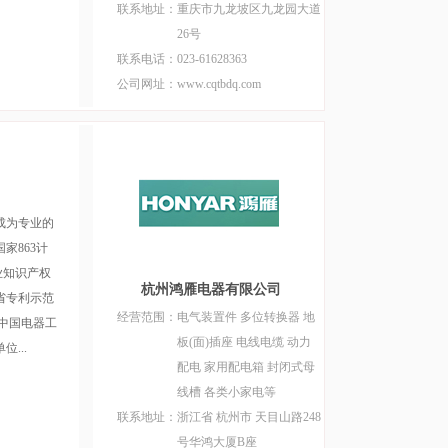
联系地址：
重庆市九龙坡区九龙园大道
26号
联系电话：
023-61628363
公司网址：
www.cqtbdq.com
成为专业的
家863计
业知识产权
杭州鸿雁电器有限公司
省专利示范
经营范围：
电气装置件 多位转换器 地
中国电器工
板(面)插座 电线电缆 动力
...
配电 家用配电箱 封闭式母
线槽 各类小家电等
联系地址：
浙江省 杭州市 天目山路248
号华鸿大厦B座