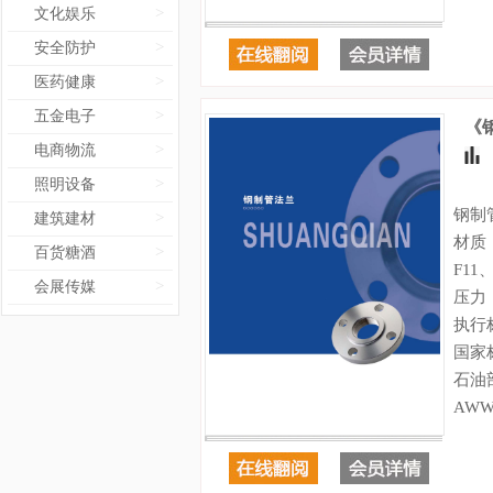
>
文化娱乐
>
安全防护
>
医药健康
>
五金电子
《
>
电商物流
>
照明设备
钢制
>
建筑建材
材质：
>
百货糖酒
F11
>
会展传媒
压力：
执行
国家标
石油部
AWW