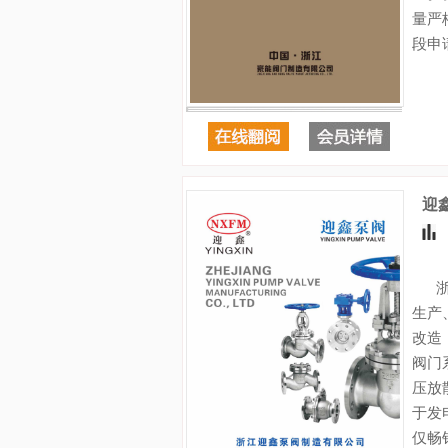
量严
段申
迎
浙江
生产
改造
阀门
压放
于发
仅畅