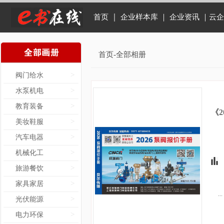
｜
首页
企业样本库
｜
企业资讯
｜云
首页-全部相册
>
阀门给水
>
水泵机电
>
教育装备
《
>
美妆鞋服
>
汽车电器
>
机械化工
>
旅游餐饮
>
家具家居
...
>
光伏能源
>
电力环保