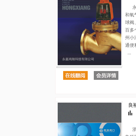
永嘉
和氧
球阀
百多
州小
通便
...
良
浙江