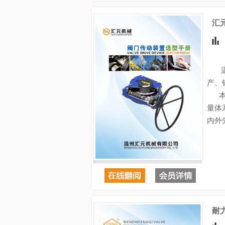
汇
温州
产、
本公
量体
内外
耐