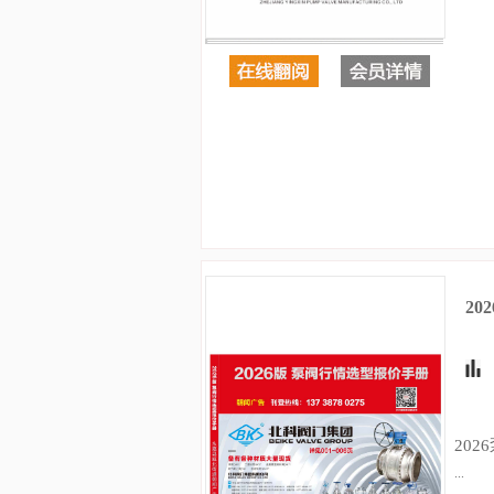
2
20
...