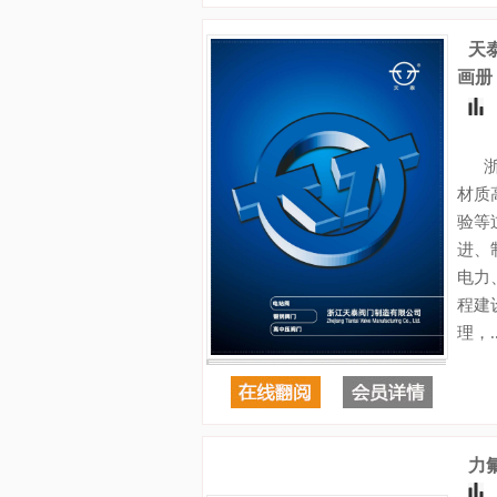
天
画册
浙江
材质
验等
进、
电力
程建
理，..
力