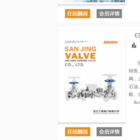
《
浙江
销售
阀，
石油
船、
&nb