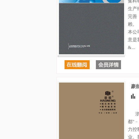
集科
生产
完善
赖。
本公
意是
&...
豪
浙江
都"
力控
业。