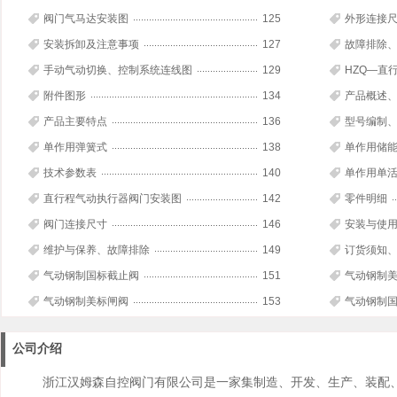
阀门气马达安装图
125
外形连接
安装拆卸及注意事项
127
故障排除
手动气动切换、控制系统连线图
129
HZQ—直
附件图形
134
产品概述
产品主要特点
136
型号编制
单作用弹簧式
138
单作用储
技术参数表
140
单作用单
直行程气动执行器阀门安装图
142
零件明细
阀门连接尺寸
146
安装与使
维护与保养、故障排除
149
订货须知
气动钢制国标截止阀
151
气动钢制
气动钢制美标闸阀
153
气动钢制
公司介绍
浙江汉姆森自控阀门有限公司是一家集制造、开发、生产、装配、