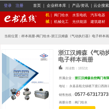
登录
注册
首页
｜
企业样本库
｜
产品/资讯
｜
云企搜索
机
｜
阀门给水
水泵电机
汽车电器
械
｜
机械化工
光伏能源
建筑建材
当前位置：样本画册-阀门给水-浙江汉姆森《气动执行器》电子样本
浙江汉姆森《气动
电子样本画册
阅读数：1832次
所属企业：
浙江汉姆森自控阀门有
地址： 永嘉县瓯北镇礁下渡口西路
0577-67317373
销售热线：
画册分类：阀门给水