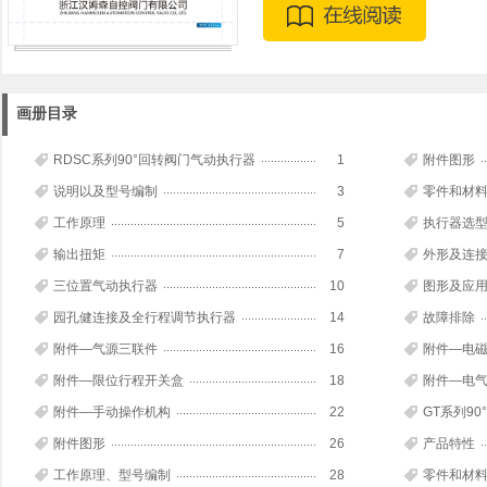
画册目录
RDSC系列90°回转阀门气动执行器
1
附件图形
说明以及型号编制
3
零件和材
工作原理
5
执行器选
输出扭矩
7
外形及连
三位置气动执行器
10
图形及应
园孔健连接及全行程调节执行器
14
故障排除
附件—气源三联件
16
附件—电
附件—限位行程开关盒
18
附件—电
附件—手动操作机构
22
GT系列9
附件图形
26
产品特性
工作原理、型号编制
28
零件和材