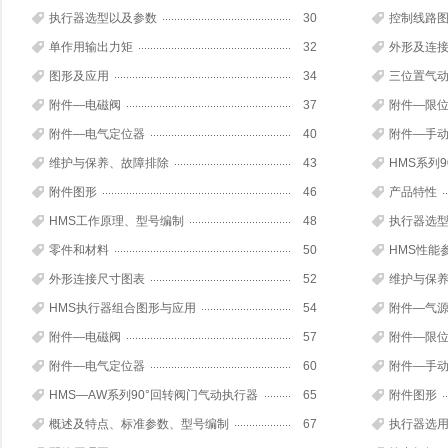
执行器选型以及参数
30
控制线路
单作用输出力矩
32
外形及连
图形及应用
34
三位置气
附件—电磁阀
37
附件—限
附件—电气定位器
40
附件—手
维护与保养、故障排除
43
HMS系列
附件图形
46
产品特性
HMS工作原理、型号编制
48
执行器选
零件和材料
50
HMS性能
外形连接尺寸图表
52
维护与保
HMS执行器组合图形与应用
54
附件—气
附件—电磁阀
57
附件—限
附件—电气定位器
60
附件—手
HMS—AW系列90°回转阀门气动执行器
65
附件图形
概述及特点、标准参数、型号编制
67
执行器选