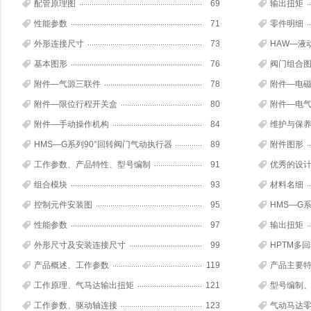
配管原理图
69
输出扭矩
性能参数
71
零件明细
外形连接尺寸
73
HAW—液
基本图形
76
阀门组合
附件—气源三联件
78
附件—电
附件—限位行程开关盒
80
附件—电
附件—手动操作机构
84
维护与保
HMS—G系列90°回转阀门气动执行器
89
附件图形
工作参数、产品特性、型号编制
91
优秀的设
组合模块
93
材料名细
控制元件安装图
95
HMS—G
性能参数
97
输出扭矩
外形尺寸及安装连接尺寸
99
HPTM多
产品概述、工作参数
119
产品主要
工作原理、气马达输出扭矩
121
型号编制
工作参数、驱动轴连接
123
气动马达