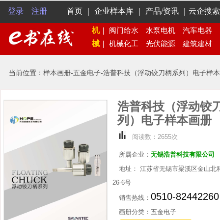
登录
注册
首页
｜
企业样本库
｜
产品/资讯
｜
云企搜索
机
｜
阀门给水
水泵电机
汽车电器
械
｜
机械化工
光伏能源
建筑建材
当前位置：样本画册-五金电子-浩普科技（浮动铰刀柄系列）电子样
浩普科技（浮动铰
列）电子样本画册
阅读数：2655次
所属企业：
无锡浩普科技有限公司
地址： 江苏省无锡市梁溪区金山北
26-6号
0510-82442260
销售热线：
画册分类：五金电子