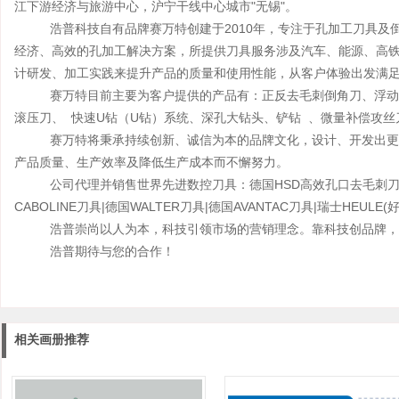
江下游经济与旅游中心，沪宁干线中心城市"无锡"。
浩普科技自有品牌赛万特创建于2010年，专注于孔加工刀具及倒
经济、高效的孔加工解决方案，所提供刀具服务涉及汽车、能源、高
计研发、加工实践来提升产品的质量和使用性能，从客户体验出发满
赛万特目前主要为客户提供的产品有：正反去毛刺倒角刀、浮动去
滚压刀、 快速U钻（U钻）系统、深孔大钻头、铲钻 、微量补偿攻丝
赛万特将秉承持续创新、诚信为本的品牌文化，设计、开发出更多
产品质量、生产效率及降低生产成本而不懈努力。
公司代理并销售世界先进数控刀具：德国HSD高效孔口去毛刺刀具|美
CABOLINE刀具|德国WALTER刀具|德国AVANTAC刀具|瑞士HEULE
浩普崇尚以人为本，科技引领市场的营销理念。靠科技创品牌，
浩普期待与您的合作！
相关画册推荐