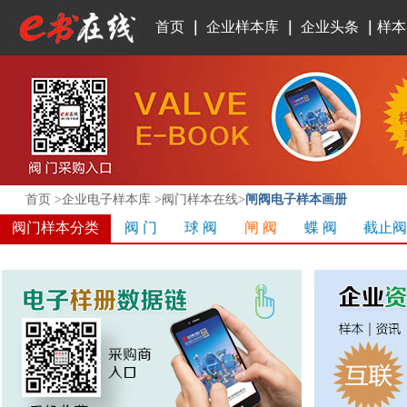
首页
｜
企业样本库
｜
企业头条
｜
样本
首页 >企业电子样本库 >
阀门样本在线
>
闸阀电子样本画册
阀门样本分类
阀 门
球 阀
闸 阀
蝶 阀
截止阀