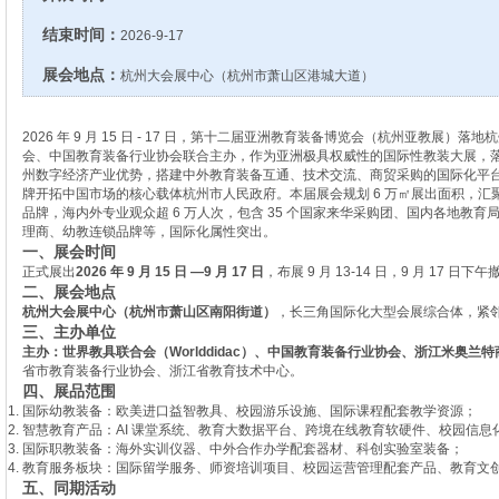
结束时间：
2026-9-17
展会地点：
杭州大会展中心（杭州市萧山区港城大道）
2026 年 9 月 15 日 - 17 日，第十二届亚洲教育装备博览会（杭州亚教展
会、中国教育装备行业协会联合主办，作为亚洲极具权威性的国际性教装大展，
州数字经济产业优势，搭建中外教育装备互通、技术交流、商贸采购的国际化平
牌开拓中国市场的核心载体杭州市人民政府。本届展会规划 6 万㎡展出面积，汇聚全球
品牌，海内外专业观众超 6 万人次，包含 35 个国家来华采购团、国内各地教
理商、幼教连锁品牌等，国际化属性突出。
一、展会时间
正式展出
2026 年 9 月 15 日 —9 月 17 日
，布展 9 月 13-14 日，9 月 17 日下
二、展会地点
杭州大会展中心（杭州市萧山区南阳街道）
，长三角国际化大型会展综合体，紧
三、主办单位
主办：世界教具联合会（Worlddidac）、中国教育装备行业协会、浙江米奥兰
省市教育装备行业协会、浙江省教育技术中心。
四、展品范围
国际幼教装备：欧美进口益智教具、校园游乐设施、国际课程配套教学资源；
智慧教育产品：AI 课堂系统、教育大数据平台、跨境在线教育软硬件、校园信息
国际职教装备：海外实训仪器、中外合作办学配套器材、科创实验室装备；
教育服务板块：国际留学服务、师资培训项目、校园运营管理配套产品、教育文
五、同期活动