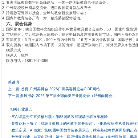
亚洲国际教育数字化高峰论坛、一带一路国际教育合作洽谈会；
中外院校校长圆桌交流会、进口教育装备新品发布会；
跨境教育资源对接会、全球幼教创新发展研讨会；
国内外教育装备厂商一对一精准采销配对活动。
六、展会优势
国际化 IP：联合国教科文组织合作机构世界教具联合会主办，50 + 国家行业资
市场辐射：立足杭州长三角核心，辐射中日韩及东南亚教育市场，国内 + 海外双
客流优质：6 万㎡展区，500 + 海内外展商，16 万 + 国内外教育局、国际学校
双向贸易：兼顾国内市场下沉 + 外贸出海，是国产教装出口、海外品牌入华首选
联系方式
联系人：钱静
联系电话：18917074396
关键词：
上一篇:
首页-广州美博会-2026广州美容博览会CIBE网站
下一篇:
参展报名-2026 第三届全球肉类产业博览会（郑州肉博会）
相关行业展会
·
买AI课堂先立五类核对项：第88届教装展现场照着逐项核验
·
参数达标不够了：杭州亚教展上的AI教学装备采购，正把验收标准从参数表移
·
政策定调、AI 赋能 | 第88届中国教育装备展示会，站在基础教育新周期的起点
·
数智汇钱塘，共育向亚洲｜第十二届亚洲教育装备博览会（杭州亚教展）重磅