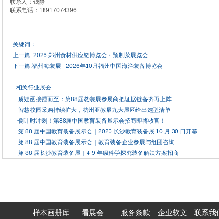
联系人：钱静
联系电话：18917074396
关键词：
上一篇:
2026 郑州食材供应链博览会・预制菜展览会
下一篇:
福州海装展 - 2026年10月福州中国海洋装备博览会
相关行业展会
·
质疑函接踵而至：第88届教装展参展商把证据链备齐再上阵
·
智慧校园采购持续扩大，杭州亚教展九大展区给出选型清单
·
倒计时冲刺！第88届中国教育装备展示会招商即将收官！
·
第 88 届中国教育装备展示会｜2026 长沙教育装备展 10 月 30 日开幕
·
第 88 届中国教育装备展示会｜教育装备企业参展与组团咨询
·
第 88 届长沙教育装备展｜4-9 年级科学探究装备解决方案招商
样本画册库
看展会
服务条款
企业软文
联系我