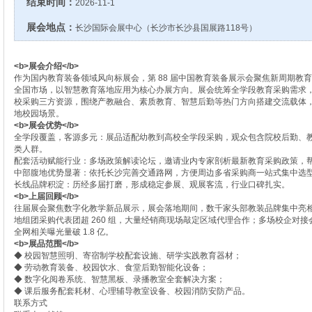
结束时间：
2026-11-1
展会地点：
长沙国际会展中心（长沙市长沙县国展路118号）
<b>展会介绍</b>
作为国内教育装备领域风向标展会，第 88 届中国教育装备展示会聚焦新周期教
全国市场，以智慧教育落地应用为核心办展方向。展会统筹全学段教育采购需求
校采购三方资源，围绕产教融合、素质教育、智慧后勤等热门方向搭建交流载体
地校园场景。
<b>展会优势</b>
全学段覆盖，客源多元：展品适配幼教到高校全学段采购，观众包含院校后勤、
类人群。
配套活动赋能行业：多场政策解读论坛，邀请业内专家剖析最新教育采购政策，
中部腹地优势显著：依托长沙完善交通路网，方便周边多省采购商一站式集中选
长线品牌积淀：历经多届打磨，形成稳定参展、观展客流，行业口碑扎实。
<b>上届回顾</b>
往届展会聚焦数字化教学新品展示，展会落地期间，数千家头部教装品牌集中亮相，
地组团采购代表团超 260 组，大量经销商现场敲定区域代理合作；多场校企对
全网相关曝光量破 1.8 亿。
<b>展品范围</b>
◆ 校园智慧照明、寄宿制学校配套设施、研学实践教育器材；
◆ 劳动教育装备、校园饮水、食堂后勤智能化设备；
◆ 数字化阅卷系统、智慧黑板、录播教室全套解决方案；
◆ 课后服务配套耗材、心理辅导教室设备、校园消防安防产品。
联系方式