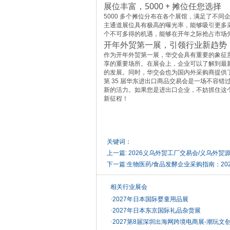
展位丰富，5000 + 摊位任您选择
5000 多个摊位分布在各个展馆，满足了不
主通道展位具有极高的曝光率，能够吸引更多
个不可多得的机遇，能够在开年之际抢占市场
开年外贸第一展，引领行业新趋势
作为开年外贸第一展，华交会具有重要的象征
享的重要场所。在展会上，企业可以了解到最
的发展。同时，华交会也为国内外采购商提供
第 35 届华东进出口商品交易会是一场不容
新的活力。如果您是进出口企业，不妨抓住这个
新征程！
关键词：
上一篇:
2026义乌外贸工厂交易会/义乌外贸
下一篇:
生物医药/食品发酵企业采购指南：2
相关行业展会
·
2027年日本国际婴童用品展
·
2027年日本东京国际礼品杂货展
·
2027第8届深圳出海网跨境电商展-潮玩文