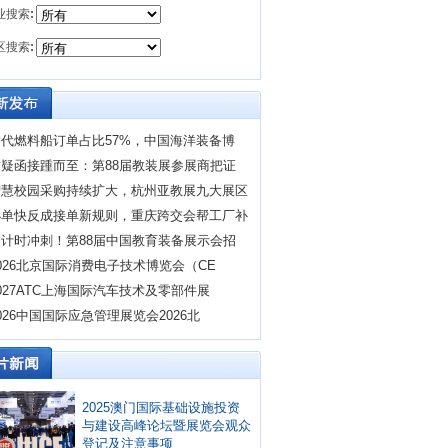
业搜索
:
区搜索
:
替代燃料船订单占比57%，中国海洋装备博
质疑函接踵而至：第88届教装展参展商把证
智慧校园采购持续扩大，杭州亚教展九大展区
小单快反成接单新规则，重庆跨交会帮工厂补
倒计时冲刺！第88届中国教育装备展示会招
026北京国际消费电子技术博览会（CE
027ATC上海国际汽车技术及零部件展
026中国国际应急管理展览会2026北
2025澳门国际基础设施投资
与建设高峰论坛暨展览会观众
登记及注意事项