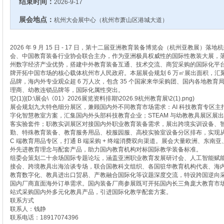
结束时间：
2026-9-17
展会地点：
杭州大会展中心（杭州市萧山区港城大道）
2026 年 9 月 15 日 - 17 日，第十二届亚洲教育装备博览会（杭州亚教展
会、中国教育装备行业协会联合主办，作为亚洲极具权威性的国际性教装大展，
州数字经济产业优势，搭建中外教育装备互通、技术交流、商贸采购的国际化平
牌开拓中国市场的核心载体杭州市人民政府。本届展会规划 6 万㎡展出面积，汇聚全球
品牌，海内外专业观众超 6 万人次，包含 35 个国家来华采购团、国内各地教
理商、幼教连锁品牌等，国际化属性突出。
![2(1)](D:\展会\《01》2026展览资料排期\2026.9杭州教育展\2(1).png)
展会规划九大特色细分展区，兼顾国内外不同教育市场需求：AI 科技教育专区
字化智慧教室方案，汇集国内外头部科技教育企业；STEAM 与幼教教具展区展
客实验套件；职教实训展区对接国内外职业教育装备需求，展出跨境实训设备、
勤、特殊教育装备、教育服务用品、校服园服、高校实验室设备分区排布，实现
C 端教育用品专区，打通 B 端采购 + 终端消费双向渠道。展会大量欧洲、东
外先进教育理念与配套产品，助力国内教育机构对标国际教学装备标准。
组委会策划二十余场国际专题论坛，涵盖亚洲职业教育发展研讨会、人工智能赋
接会、跨境教具出海洽谈专场，联合国教科文组织、各国驻华教育机构代表、海
教育数字化、教具进出口贸易、产教融合国际化等议题深度交流，特设跨国逆向
国内厂商直面海外订单需求。国内装备厂商参展既可开拓国内长三角庞大教育市
站式采购国内外多元化教具产品，引进国际化教学配套方案。
联系方式
联系人：钱静
联系电话：18917074396