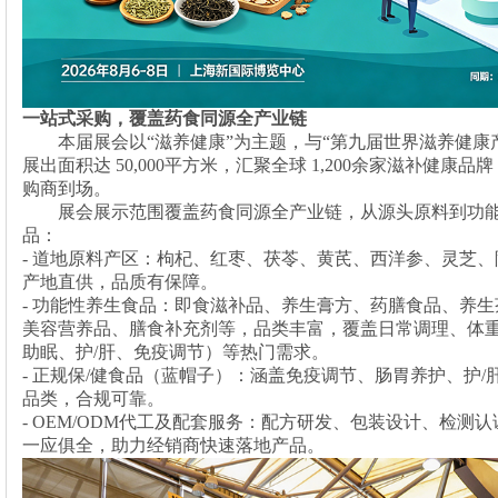
一站式采购，覆盖药食同源全产业链
本届展会以
“滋养健康”为主题，与“第九届世界滋养健康
展出面积达 50,000平方米，汇聚全球 1,200余家滋补健康品牌
购商到场。
展会展示范围覆盖药食同源全产业链，从源头原料到功
品：
- 道地原料产区：枸杞、红枣、茯苓、黄芪、西洋参、灵芝
产地直供，品质有保障。
- 功能性养生食品：即食滋补品、养生膏方、药膳食品、养
美容营养品、膳食补充剂等，品类丰富，覆盖日常调理、体
助眠、护/肝、免疫调节）等热门需求。
- 正规保/健食品（蓝帽子）：涵盖免疫调节、肠胃养护、护
品类，合规可靠。
- OEM/ODM代工及配套服务：配方研发、包装设计、检测
一应俱全，助力经销商快速落地产品。