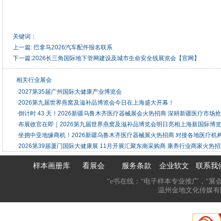
关键词：
上一篇:
巴拿马2026汽车配件报名联系
下一篇:
2026长三角国际地下管网建设及城市生命安全线展览会【官网】
相关行业展会
·
2027第35届广州国际大健康产业博览会
·
2026第九届世界燕窝及滋补品博览会今日在上海盛大开幕！
·
倒计时 43 天！2026新疆乌鲁木齐医疗器械展会火热招商 深耕新疆医疗市场
·
布展收官在即｜2026第九届世界燕窝及滋补品博览会明日亮相上海新国际博
·
坐拥中亚地缘商机！2026新疆乌鲁木齐医疗器械展火热招商 对接各地医疗机
·
2026第39届厦门国际大健康展 11月开展汇聚东南采购商 康养行业商家火热招
样本画册库
看展会
服务条款
企业软文
联系我
“e书在线：“电子样本专业推广，“展
温州金地文化传媒有限公