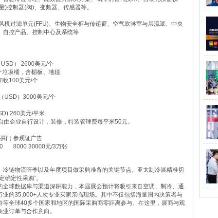
)控制器(阀)、变频器、传感器等。
风机过滤单元(FFU)、生物安全柜与传递窗、空气吹淋室与层流罩、中央
、自控产品、控制中心及系统等
SD） 2600美元/个
1个垃圾桶，含楣板、地毯
收100美元/个
USD）3000美元/个
D) 260美元/平米
台由企业自行设计，装修，特装管理费每平米50元。
 拱门 参观证广告
00 8000 30000元/3万张
、冷链物流旺季以及年度项目做采购准备的关键节点。亚太制冷展精准切
定确定性采购”。
的全球数据库与渠道深耕能力，本届展会预计将吸引来自空调、制冷、通
业的35,000+人次专业买家亲临现场。其中不仅包括海量国内决策者与
特等全球40多个国家和地区的国际采购商零距离参与。在这里，展商与观
商业订单与合作意向。