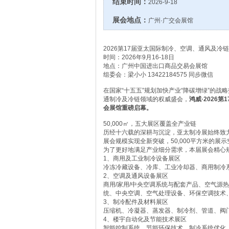
结束时间：
2026-9-18
展会地点：
广州·广交会展馆
2026第17届亚太国际制冷、空调、通风及冷链技
时间：2026年9月16-18日
地点：广州中国进出口商品交易会展馆
组委会：梁小小 13422184575 同步微信
在国家“十五五”规划加快产业“降碳增绿”的
通制冷及冷链领域的权威盛会，
鸿威·2026
会展馆重磅启幕。
50,000㎡，五大展区覆盖全产业链
历经十六载的深耕与沉淀，亚太制冷展始终致力
展会规模实现全新突破，50,000平方米的展
为了更好地满足产业细分需求，本届展会精心
1、商用及工业制冷设备展区
冷冻冷藏设备、冷库、工业冷却器、商用制冷
2、空调及通风设备展区
商用/家用/中央空调系统与配套产品、空气源
统、中央空调、空气处理设备、环保空调技术
3、制冷配件及材料展区
压缩机、冷凝器、蒸发器、制冷剂、管道、阀
4、楼宇自动化及节能技术展区
智能控制系统、节能环保技术、制冷系统优化