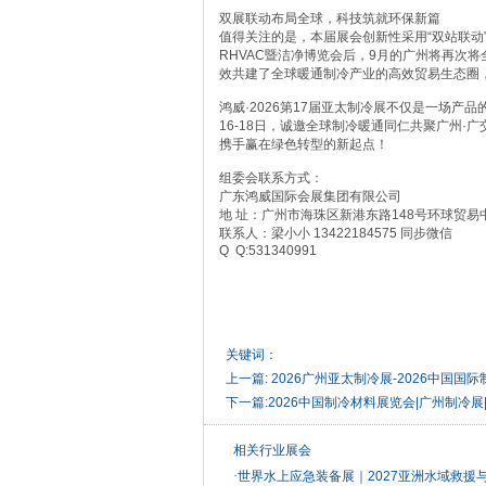
双展联动布局全球，科技筑就环保新篇
值得关注的是，本届展会创新性采用“双站联动”
RHVAC暨洁净博览会后，9月的广州将再次将
效共建了全球暖通制冷产业的高效贸易生态圈，
鸿威·2026第17届亚太制冷展不仅是一场产
16-18日，诚邀全球制冷暖通同仁共聚广州·
携手赢在绿色转型的新起点！
组委会联系方式：
广东鸿威国际会展集团有限公司
地 址：广州市海珠区新港东路148号环球贸易
联系人：梁小小 13422184575 同步
Q Q:531340991
关键词：
上一篇:
2026广州亚太制冷展-2026中国国
下一篇:
2026中国制冷材料展览会|广州制冷展
相关行业展会
·
世界水上应急装备展｜2027亚洲水域救援