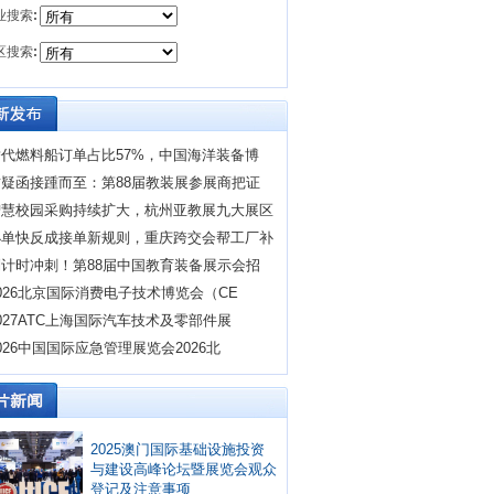
业搜索
:
区搜索
:
替代燃料船订单占比57%，中国海洋装备博
质疑函接踵而至：第88届教装展参展商把证
智慧校园采购持续扩大，杭州亚教展九大展区
小单快反成接单新规则，重庆跨交会帮工厂补
倒计时冲刺！第88届中国教育装备展示会招
026北京国际消费电子技术博览会（CE
027ATC上海国际汽车技术及零部件展
026中国国际应急管理展览会2026北
2025澳门国际基础设施投资
与建设高峰论坛暨展览会观众
登记及注意事项