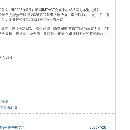
模式。继2026年3月在泰国IMPACT会展中心成功举办东盟（曼谷）
全球目光聚焦于鸿威·2026第17届亚太制冷展。双展联动，一前一后，有
助力企业轻松实现“国际镀金”与出海布局。
品的盛宴，更是推动制造业绿色转型、响应国家“双碳”目标的重要力量。9月
广交会展馆，选设备、谈合作、看趋势，在这个50,000平米的超级舞台上，
中心18楼
微信
际制冷展
|制冷配件展
与救生装备展览会
2026-7-28