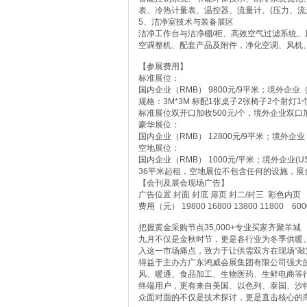
表、冷热计量表、温控器、流量计、(压力、流量
5、洁净室技术与装备展区
洁净工作台与洁净棚/柜、高效空气过滤系统、
空调整机、配套产品及附件，净化空调、风机
【参展费用】
标准展位：
国内企业（RMB） 9800元/9平米；境外企业（U
规格：3M*3M 标配1张桌子2张椅子2个射灯
标准展位双开口加收500元/个，境外企业双口加
豪华展位：
国内企业（RMB） 12800元/9平米；境外企业（
空地展位：
国内企业（RMB） 1000元/平米；境外企业(US
36平米起租，空地展位不包含任何的设施，展
【会刊及展会现场广告】
广告位置 封面 封底 扉页 封二/封三 彩色内页
费用（元） 19800 16800 13800 11800 60
把握黄金采购节点35,000+专业买家齐聚羊城
九月不仅是金秋时节，更是各行业为冬季供暖
入这一市场痛点，致力于让供需双方在现场“敲
得益于主办方广东鸿威会展集团有限公司强大
风、暖通、食品加工、生物医药、生鲜电商等行
终端用户，更有来自美国、以色列、泰国、沙
众面对面的不仅是技术探讨，更是直击核心的