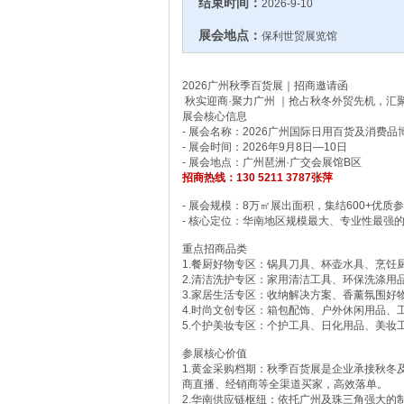
结束时间：
2026-9-10
展会地点：
保利世贸展览馆
2026广州秋季百货展｜招商邀请函
秋实迎商·聚力广州 ｜抢占秋冬外贸先机，汇
展会核心信息
- 展会名称：2026广州国际日用百货及消费
- 展会时间：2026年9月8日—10日
- 展会地点：广州琶洲·广交会展馆B区
招商热线：130 5211 3787张萍
- 展会规模：8万㎡展出面积，集结600+优质
- 核心定位：华南地区规模最大、专业性最强
重点招商品类
1.餐厨好物专区：锅具刀具、杯壶水具、烹饪
2.清洁洗护专区：家用清洁工具、环保洗涤用
3.家居生活专区：收纳解决方案、香薰氛围好
4.时尚文创专区：箱包配饰、户外休闲用品、
5.个护美妆专区：个护工具、日化用品、美妆
参展核心价值
1.黄金采购档期：秋季百货展是企业承接秋冬
商直播、经销商等全渠道买家，高效落单。
2.华南供应链枢纽：依托广州及珠三角强大的