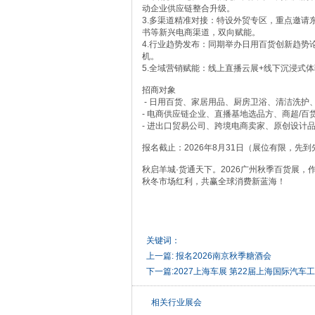
动企业供应链整合升级。
3.多渠道精准对接：特设外贸专区，重点邀请
书等新兴电商渠道，双向赋能。
4.行业趋势发布：同期举办日用百货创新趋势
机。
5.全域营销赋能：线上直播云展+线下沉浸式
招商对象
- 日用百货、家居用品、厨房卫浴、清洁洗护
- 电商供应链企业、直播基地选品方、商超/
- 进出口贸易公司、跨境电商卖家、原创设计
报名截止：2026年8月31日（展位有限，先到
秋启羊城·货通天下。2026广州秋季百货展
秋冬市场红利，共赢全球消费新蓝海！
关键词：
上一篇:
报名2026南京秋季糖酒会
下一篇:
2027上海车展 第22届上海国际汽
相关行业展会