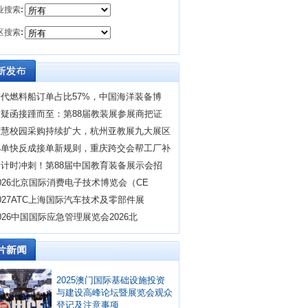
业搜索
:
区搜索
:
替代燃料船订单占比57%，中国海洋装备博
质疑函接踵而至：第88届教装展参展商把证
智慧校园采购持续扩大，杭州亚教展九大展区
小单快反成接单新规则，重庆跨交会帮工厂补
倒计时冲刺！第88届中国教育装备展示会招
026北京国际消费电子技术博览会（CE
027ATC上海国际汽车技术及零部件展
026中国国际应急管理展览会2026北
2025澳门国际基础设施投资
与建设高峰论坛暨展览会观众
登记及注意事项