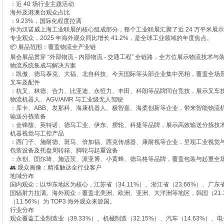
：近 40 场行业主题活动
海外及港澳台观众占比
：9.23%，国际化程度拉满
作为汉诺威上海工业联展的核心组成部分，整个工业联展汇聚了近 24 万平米展示面积、
专业观众，2025 年海外观众同比增长 41.2%，是全球工业领域的年度焦点。
📦 展品范围：覆盖物流全产业链
展会展品贯穿 “外部物流 - 内部物流 - 交通工程” 全链路，全方位展示物流技
物流系统集成与解决方案
：凯傲、德马泰克、大福、北自科技、今天国际等头部企业集中亮相，覆盖全场
叉车及配件
：杭叉、林德、合力、比亚迪、永恒力、丰田、科朗等品牌同台竞技，展示叉车
物流机器人、AGV/AMR 与工业级无人驾驶
：库卡、ABB、发那科、海康机器人、极智嘉、海柔创新等企业，带来智能物流
输送分拣装备
：金锋馥、英特诺、德马工业、伊东、摆轮、科捷等品牌，展示高效输送分拣技
机器视觉与工控产品
：西门子、施耐德、斑马、倍加福、西克传感器、康耐视等企业，呈现工业视觉
包装设备及托盘周转箱、脚轮与起重设备
：永创、固尔琦、施迈茨、派亚博、小黄蜂、德马格等品牌，覆盖包装与起重全
👥 观众画像：精准触达全行业客户
地域分布
国内观众：以华东地区为核心，江苏省（34.11%）、浙江省（23.66%）、广东
国辐射力拉满。海外观众：覆盖北美洲、欧洲、亚洲、大洋洲等地区，韩国（21.11
（11.56%）为 TOP3 海外观众来源国。
行业分布
观众覆盖工业制造业（39.33%）、机械制造（32.15%）、汽车（14.63%）、电