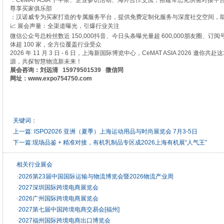
：CeMAT ASIA 下午茶、企业参访活动、海外合作交流，搭建常态化供需对接
尊享买家俱乐部
：汉诺威专为买家打造的专属服务平台，提供免费定制化服务与深度社交空间，
📈 展会声量：全渠道曝光，引爆行业关注
微信公众号总粉丝数近 150,000抖音、今日头条曝光量超 600,000朋友圈、订阅号
体超 100 家，全方位覆盖行业受众
2026 年 11 月 3 日 - 6 日，上海新国际博览中心，CeMAT ASIA 2026
源，共探智慧物流新未来！
展会咨询：刘远清 15979501539 微信同
网址：www.expo754750.com
关键词：
上一篇:
ISPO2026 亚洲（夏季）上海运动用品与时尚展览会 7月3-5日
下一篇:
现场品鉴 + 精准对接，有机乳制品专区成2026上海有机展“人气王”
相关行业展会
·
2026第23届中国国际运输与物流博览会暨2026物流产业周
·
2027深圳国际跨境电商展览会
·
2026广州国际跨境电商展览会
·
2027第七届中国跨境电商交易会[福州]
·
2027福州国际跨境电商出口博览会