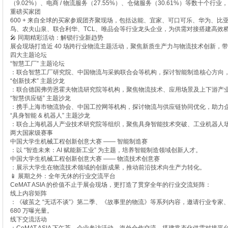
（9.02%）、电商 / 物流服务（27.55%）、仓储服务（30.61%）等数十个行业
重磅买家团
600 + 来自全球的买家参观团齐聚现场，包括达能、宜家、可口可乐、华为、
鸟、农夫山泉、联合利华、TCL、唯品会等行业龙头企业，为供需对接搭建高效
🎤 同期精彩活动：解锁行业新趋势
展会现场打造近 40 场跨行业物流主题活动，聚焦新质生产力与物流技术创新，
四大主题论坛
“智慧工厂” 主题论坛
：联合智慧工厂研究院、中国物流与采购联合会等机构，探讨智能制造核心方向
“创新技术” 主题沙龙
：联合德国弗劳恩霍夫物流研究院等机构，聚焦物流技术、应用场景及上下游产
“智慧供应链” 主题沙龙
：携手上海市物流协会、中国工控网等机构，探讨物流与供应链协同优化，助力
“具身智能 & 机器人” 主题沙龙
：联合上海机器人产业技术研究院等组织，聚焦具身智能技术突破、工业机器人
两大国家级赛事
中国大学生机械工程创新创意大赛 —— 智能制造赛
：以 “智造未来：AI 赋能新工业” 为主题，培养智能制造领域创新人才。
中国大学生机械工程创新创意大赛 —— 物流技术创意赛
：展示大学生在物流技术领域的创新成果，推动前沿技术向生产力转化。
📱 展期之外：全年无休的行业交流平台
CeMAT ASIA 的价值不止于展会现场，更打造了贯穿全年的行业交流矩阵：
线上内容矩阵
：《破茧之 “无话不谈”》第二季、《故事里的物流》等系列内容，邀请行业专家
680 万曝光量。
线下交流活动