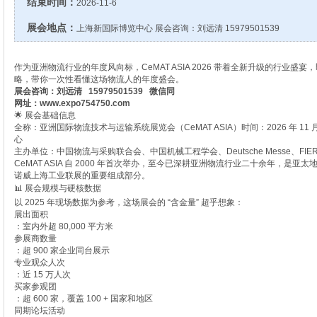
结束时间：
2026-11-6
展会地点：
上海新国际博览中心 展会咨询：刘远清 15979501539
作为亚洲物流行业的年度风向标，CeMAT ASIA 2026 带着全新升级的行业盛宴
略，带你一次性看懂这场物流人的年度盛会。
展会咨询：刘远清 15979501539 微信同
网址：www.expo754750.com
🌟 展会基础信息
全称：亚洲国际物流技术与运输系统展览会（CeMAT ASIA）时间：2026 年 11 月
心
主办单位：中国物流与采购联合会、中国机械工程学会、Deutsche Messe、FIERA
CeMAT ASIA 自 2000 年首次举办，至今已深耕亚洲物流行业二十余年，是
诺威上海工业联展的重要组成部分。
📊 展会规模与硬核数据
以 2025 年现场数据为参考，这场展会的 “含金量” 超乎想象：
展出面积
：室内外超 80,000 平方米
参展商数量
：超 900 家企业同台展示
专业观众人次
：近 15 万人次
买家参观团
：超 600 家，覆盖 100 + 国家和地区
同期论坛活动