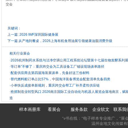
交会
关键词：
上一篇:
2026 IWF深圳国际健身展
下一篇:
从产地到餐桌，2026上海有机食用油展引领健康油脂消费升级
相关行业展会
·
2026杭州制药水系统与洁净空调公用工程系统论坛暨第十七届生物发酵系列
·
等订单”不够了：重庆跨交会为工具设备工厂铺设现场谈单路径
·
配套供应商去第四届海装展谈单，先备好这三份材料
·
替代燃料船订单占比57%，中国海洋装备博览会配套清单先备四类
·
小单快反成接单新规则，重庆跨交会帮工厂补齐柔性供应链
·
抢抓制造业转型风口 2026南京国际工业自动化与机器人展览会落地南京，赋
造
样本画册库
看展会
服务条款
企业软文
联系我
“e书在线：“电子样本专业推广，“展
温州金地文化传媒有限公