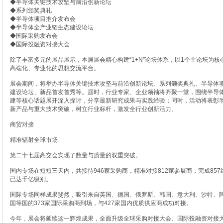
◆半导体关键技术攻坚与前沿创新论坛
◆系列颁奖典礼
◆半导体项目推介发布会
◆半导体全产业链生态建设论坛
◆国际采购发布会
◆国际投融资对接大会
除了丰富多元的展品展示，本届展会精心构建“1+N”论坛体系，以1个主论坛为
高端化、专业化的思想交流平台。
展会期间，将举办半导体关键技术攻坚与前沿创新论坛、系列颁奖典礼、半导体
建设论坛、新品首发首秀等。届时，行业专家、企业领袖将齐聚一堂，围绕半导
建等核心话题展开深入探讨，分享最新研究成果与实践经验；同时，活动将表彰
新产品与重大技术突破，树立行业标杆，激发全行业创新活力。
商贸对接
精准辐射全球市场
第二十七届高交会实现了数量与质量的双重突破。
国内专场在短短三天内，共接待946家采购商，精准对接812家参展商，完成85
已达千亿级别。
国际专场同样成果斐然，吸引来自英国、德国、俄罗斯、韩国、意大利、沙特、
国等国的373家国际采购商到场，与427家国内优质供应商成功对接。
今年，展会将延续这一辉煌成果，全面升级全球采购对接大会、国际投融资对接