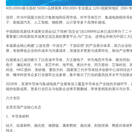
400,000m展示面积 5000+品牌展商 450,000+专业观众 120+国家和地区 200
深圳，作为中国最大的芯片集散地和应用市场，对半导体芯片、集成电路模块等
子、新能源汽车、人工智能、物联网、云计算等多个高增长领域。
中国国际高新技术成果交易会(以下简称“高交会”)自1999年以来已成功举办了二
重要窗口和高新技术成果交流交易的重要平台,与广交会、进博会并称为中国三大国
本届展会精心构建“上游支撑 - 中游生产 - 下游应用” 的产业展示体系，助力企
展，有效降低企业协作成本与沟通成本，加速技术更新与成果转化，推动产业整
往届展会已成功吸引了比亚迪半导体、方正微电子、华为海思半导体、紫光同创
电子、澜起科技、中兴、龙芯中科、地平线、奥比中光、同方股份、芯海科技、国
科技、HKC惠科、美矽微、重投天科、国家第三代半导体技术创新中心深圳综合
体、曦华科技等众多行业领军企业参展，集中展示了行业的最高技术水平与创新
2026年，亚洲半导体与集成电路产业展将深入覆盖半导体全产业链的关键环节
链的创新成果。更多行业巨头与创新企业将齐聚鹏城，带来更精彩的展示与分享
六大专区
全景呈现产业核心生态
1、半导体材料
硅片、硅基材料、抛光垫、掩膜版、溅射靶材、抛光液、刻蚀溶液、陶瓷封装材
纯水；