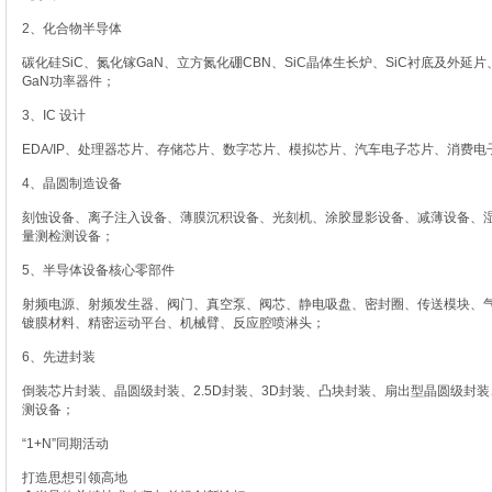
2、化合物半导体
碳化硅SiC、氮化镓GaN、立方氮化硼CBN、SiC晶体生长炉、SiC衬底及外延片
GaN功率器件；
3、IC 设计
EDA/IP、处理器芯片、存储芯片、数字芯片、模拟芯片、汽车电子芯片、消费
4、晶圆制造设备
刻蚀设备、离子注入设备、薄膜沉积设备、光刻机、涂胶显影设备、减薄设备、
量测检测设备；
5、半导体设备核心零部件
射频电源、射频发生器、阀门、真空泵、阀芯、静电吸盘、密封圈、传送模块、
镀膜材料、精密运动平台、机械臂、反应腔喷淋头；
6、先进封装
倒装芯片封装、晶圆级封装、2.5D封装、3D封装、凸块封装、扇出型晶圆级封装、
测设备；
“1+N”同期活动
打造思想引领高地