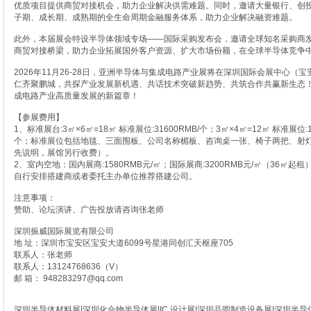
优质项目提供商贸对接机会，助力企业解决供需难题。同时，邀请大量银行、创
子期、成长期、成熟期的全生命周期金融服务体系，助力企业解决融资难题。
此外，本届展会特设半导体领域专场——国际采购发布会，邀请全球知名采购商
商贸对接桥梁，助力企业拓展国外客户资源、扩大市场份额，在全球半导体竞争
2026年11月26-28日，亚洲半导体与集成电路产业展将在深圳国际会展中心（
仁齐聚鹏城，共探产业发展新机遇、共话技术突破新趋势、共筑合作共赢新生态
成电路产业高质量发展的新篇章！
【参展费用】
1、标准展台:3㎡×6㎡=18㎡ 标准展位:31600RMB/个；3㎡×4㎡=12㎡ 标准展位:1
个；标准展位包括地毯、三面围板、公司名称楣板、咨询桌一张、椅子两把、射
先说明，展馆另行收费）。
2、室内空地：国内展商:1580RMB元/㎡；国际展商:3200RMB元/㎡（36
自行安排搭建商或者委托主办单位推荐搭建公司。
注意事项：
赞助、论坛演讲、广告投放请咨询张老师
深圳振威国际展览有限公司
地 址：深圳市宝安区宝安大道6099号星港同创汇天枢座705
联系人：张老师
联系人：13124768636（V）
邮 箱： 948283297@qq.com
深圳半导体材料展|深圳化合物半导体展|IC 设计展|深圳晶圆制造设备展|深圳半