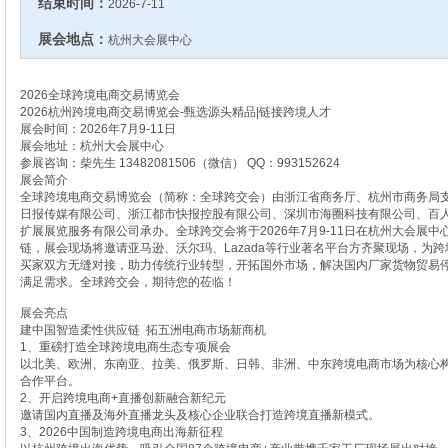
结束时间：
2026-7-11
展会地点：
杭州大会展中心
2026全球跨境电商交易博览会
2026杭州跨境电商交易博览会-甄选源头精品|链接跨境人才
展会时间：2026年7月9-11日
展会地址：杭州大会展中心
参展咨询：柴先生 13482081506（微信） QQ：993152624
展会简介
全球跨境电商交易博览会（简称：全球跨交会）由浙江省商务厅、杭州市商务局支
日报传媒有限公司、浙江都市快报控股有限公司、深圳市海圈科技有限公司、百人会
扩展展览服务有限公司承办。全球跨交会将于2026年7月9-11日在杭州大会展
链，展会现场将邀请亚马逊、沃尔玛、Lazada等行业著名平台方齐聚现场，为
买家双方无缝对接，助力传统行业转型，开拓国外市场，解决国内厂家货物贸易
满足需求。全球跨交会，期待您的莅临！
展会亮点
建中国智造柔性供应链 拓五洲电商市场新商机
1、重磅打造全球跨境电商生态专项展会
以北美、欧洲、东南亚、拉美、俄罗斯、日韩、非洲、中东跨境电商市场为核心
合作平台。
2、开启跨境电商+直播创新融合新纪元
邀请国内直播及海外直播龙头及核心企业联合打造跨境直播新模式。
3、2026中国制造跨境电商出海新征程