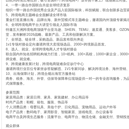
以杭州跨境出海优势，吸引全国87个跨境电商+产业带携千家工厂现场展出对接
4、一带一路合作国联合共促全球经济复苏
组织一带一路合作国优秀企业及产品入驻国际板块，科技赋能，联合创新多边贸
5、跨境电商主题峰会全面解读全球市场
重金打造直播出海、品牌出海、新外贸模式等主题峰会，邀请国内外顶级专家揭
6、全球跨境电商平台大讲堂引领走入国际市场
特邀五大洲跨境电商顶级平台亚马逊、SHEIN、TEMU、速卖通、美客多、OZON、
堂，发布解析2026战略、最新产品、工具和创新解决方案。
7、全球选、链全球，采购选品、新品发布双向奔赴
1v1专场对接会定向邀请跨境大卖现场选品、2000+跨境新品首发。
8、选人、就业、全球跨境电商人才专场对接会
联合国内外知名招聘机构倾力打造，10+机构、100+高校，1000+家企业，30
择业难、就业难。
9、跨境健康发展计划，跨境电商疑难杂症诊疗中心
邀请跨境行业百位专家坐诊答疑解惑、1V1专家问诊、解决跨境法务、海外营销
10、出海保障计划，跨境合规出海官方服务站
商务、税务、海关、外管、信保等保障单位现场提供一对一的专业咨询服务，为
式保障服务。
参展范围
家居用品类：家居日用、家具、家装建材、办公用品等
时尚产品类：鞋帽、箱包、服装、饰品等
个人消费品类：母婴玩具、美妆个护、日化用品、宠物用品、运动户外等
电子产品类：数码电子、家用影音、智能家居、游戏电竞、办公设备等
电商平台及跨境生态服务：流量平台、电商平台、物流仓储、金融支付、营销投
观众群体