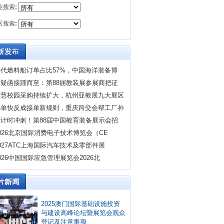
业搜索
:
区搜索
:
替代燃料船订单占比57%，中国海洋装备博
质疑函接踵而至：第88届教装展参展商把证
智慧校园采购持续扩大，杭州亚教展九大展区
小单快反成接单新规则，重庆跨交会帮工厂补
倒计时冲刺！第88届中国教育装备展示会招
026北京国际消费电子技术博览会（CE
027ATC上海国际汽车技术及零部件展
026中国国际应急管理展览会2026北
2025澳门国际基础设施投资
与建设高峰论坛暨展览会观众
登记及注意事项