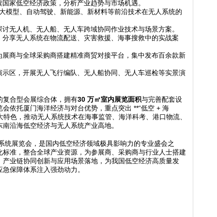
读国家低空经济政策，分析产业趋势与市场机遇。
I 大模型、自动驾驶、新能源、新材料等前沿技术在无人系统的
探讨无人机、无人船、无人车跨域协同作业技术与场景方案。
：分享无人系统在物流配送、灾害救援、海事搜救中的实战案
为展商与全球采购商搭建精准商贸对接平台，集中发布百余款新
演示区，开展无人飞行编队、无人船协同、无人车巡检等实景演
的复合型会展综合体，拥有
30
万㎡室内展览面积
与完善配套设
览会依托厦门海洋经济与对台优势，重点突出
**“
低空
+
海
大特色，推动无人系统技术在海事监管、海洋科考、港口物流、
东南沿海低空经济与无人系统产业高地。
人系统展览会，是国内低空经济领域极具影响力的专业盛会之
化标准，整合全球产业资源，为参展商、采购商与行业人士搭建
、产业链协同创新与应用场景落地，为我国低空经济高质量发
应急保障体系注入强劲动力。