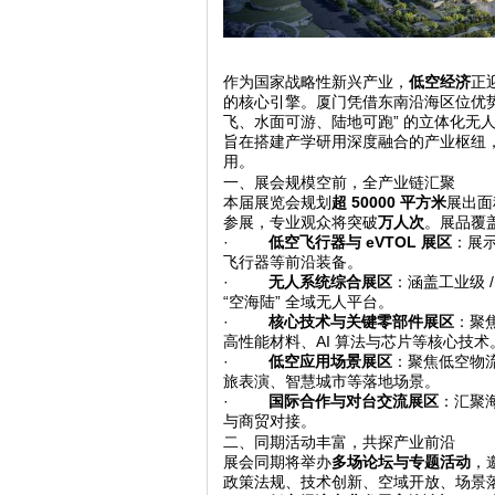
作为国家战略性新兴产业，
低空经济
正
的核心引擎。厦门凭借东南沿海区位优
飞、水面可游、陆地可跑
”
的立体化无
旨在搭建产学研用深度融合的产业枢纽
用。
一、展会规模空前，全产业链汇聚
本届展览会规划
超
50000
平方米
展出面
参展，专业观众将突破
万人次
。展品覆
·
低空飞行器与
eVTOL
展区
：展
飞行器等前沿装备。
·
无人系统综合展区
：涵盖工业级 
“空海陆” 全域无人平台。
·
核心技术与关键零部件展区
：聚
高性能材料、AI 算法与芯片等核心技术
·
低空应用场景展区
：聚焦低空物
旅表演、智慧城市等落地场景。
·
国际合作与对台交流展区
：汇聚
与商贸对接。
二、同期活动丰富，共探产业前沿
展会同期将举办
多场论坛与专题活动
，
政策法规、技术创新、空域开放、场景