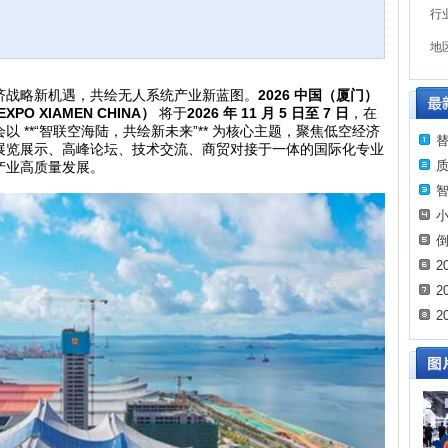
行
地
济战略新机遇，共绘无人系统产业新蓝图。
2026
中国（厦门）
EXPO XIAMEN CHINA
）
将于
2026
年
11
月
5
日至
7
日
，在
会以
**“
智联空海陆，共绘新未来
”**
为核心主题，聚焦低空经济
展览展示、高峰论坛、技术交流、商贸对接于一体的国际化专业
产业高质量发展。
2
2
2