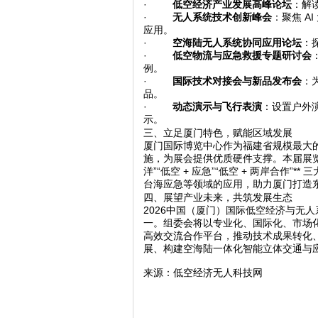
·
低空经济产业发展高峰论坛
：解
·
无人系统技术创新峰会
：聚焦 A
应用。
·
空海陆无人系统协同应用论坛
：
·
低空物流与应急救援专题研讨会
例。
·
国际技术对接会与新品发布会
：
品。
·
动态演示与飞行表演
：设置户外
示。
三、立足厦门特色，赋能区域发展
厦门国际博览中心作为福建省规模最大
施，为展会提供优质硬件支撑。本届展
洋
”“
低空
+
应急
”“
低空
+
两岸合作
”**
三
台海应急等领域的应用，助力厦门打造
四、展望产业未来，共筑发展生态
2026中国（厦门）国际低空经济与无
一。组委会将以专业化、国际化、市场
高效交流合作平台，推动技术成果转化
展、构建空海陆一体化智能立体交通与
来源：低空经济无人科技网