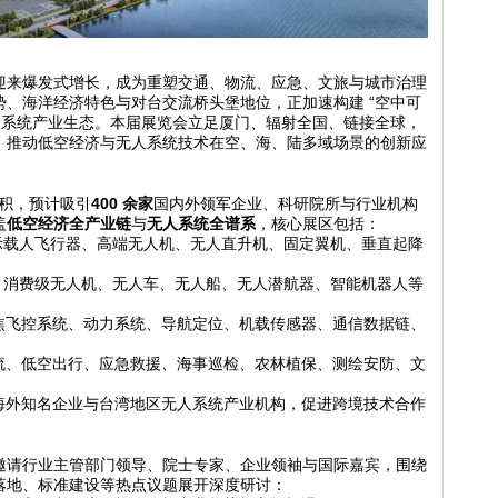
迎来爆发式增长，成为重塑交通、物流、应急、文旅与城市治理
势、海洋经济特色与对台交流桥头堡地位，正加速构建
“
空中可
人系统产业生态。本届展览会立足厦门、辐射全国、链接全球，
，推动低空经济与无人系统技术在空、海、陆多域场景的创新应
积，预计吸引
400
余家
国内外领军企业、科研院所与行业机构
盖
低空经济全产业链
与
无人系统全谱系
，核心展区包括：
示载人飞行器、高端无人机、无人直升机、固定翼机、垂直起降
/ 消费级无人机、无人车、无人船、无人潜航器、智能机器人等
焦飞控系统、动力系统、导航定位、机载传感器、通信数据链、
。
流、低空出行、应急救援、海事巡检、农林植保、测绘安防、文
海外知名企业与台湾地区无人系统产业机构，促进跨境技术合作
邀请行业主管部门领导、院士专家、企业领袖与国际嘉宾，围绕
落地、标准建设等热点议题展开深度研讨：