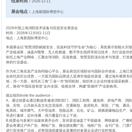
结束时间：
2026-12-11
展会地点：
上海新国际博览中心
2026中国上海消防技术设备与应急安全展览会
时间：2026年12月9日-11日
地点：上海新国际博览中心
本届展会以“智慧消防赋能安全，应急科技守护生命”为核心，系统展示智能火灾
产业链成果，涵盖AI预警、无人机救援、数字孪生指挥等前沿技术，为行业提供
依托上海产业网络，汇聚全球消防、应急救援、智慧安防顶尖技术与资源，打造
体的行业盛会。
作为长三角应急产业协同核心平台，展会肩负区域联动与国际合作使命。上海已形成
会依托其区位优势，一方面为国际品牌进入亚洲市场提供渠道，通过海外展商专
地；另一方面，依托长三角“三省一市”协同机制，组织本土企业对接全国采购商，通
式，推动“中国应急智造”走向全国、链接全球，构建“双循环”产业新格局。
观众组织Invite the audience：
A、通过组委会通过数据库邀请消防部门、消防工程商、建筑商、房地产商、消
场、宾馆、公共娱乐及文化交流场所、交通枢纽、政府机关、医院、广电、通讯
电系统、城市燃气、大中型油库、危险品库、石化、矿山、易燃易爆物品生产、
等进行邀请，定向传播，强力覆盖行业上下游。
B.组委会与多家行业媒体展开合作，宣传渠道涵盖了平面媒体、网络媒体、广播
委会将通过户外广告、网络广告、微信朋友圈广告、地铁广告、会刊广告、门票
进行宣传推广活动，还将现场搭建展会直播间对参展企业进行实时报道。