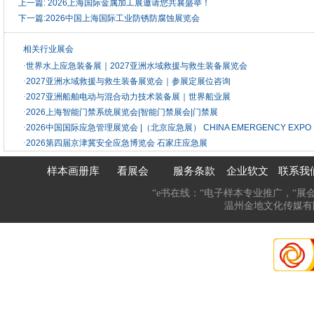
上一篇:
2026上海国际金属加工展邀请您共襄盛举！
下一篇:
2026中国上海国际工业防锈防腐蚀展览会
相关行业展会
·
世界水上应急装备展｜2027亚洲水域救援与救生装备展览会
·
2027亚洲水域救援与救生装备展览会｜参展定展位咨询
·
2027亚洲船舶电动与混合动力技术装备展｜世界船业展
·
2026上海智能门禁系统展览会|智能门禁展会|门禁展
·
2026中国国际应急管理展览会 |（北京应急展） CHINA EMERGENCY EXPO
·
2026第四届京津冀安全应急博览会 石家庄应急展
样本画册库
看展会
服务条款
企业软文
联系我
“e书在线：“电子样本专业推广，“展
温州金地文化传媒有限公