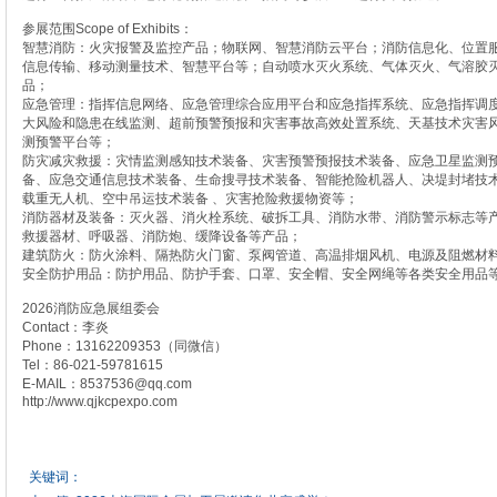
参展范围Scope of Exhibits：
智慧消防：火灾报警及监控产品；物联网、智慧消防云平台；消防信息化、位置服
信息传输、移动测量技术、智慧平台等；自动喷水灭火系统、气体灭火、气溶胶
品；
应急管理：指挥信息网络、应急管理综合应用平台和应急指挥系统、应急指挥调
大风险和隐患在线监测、超前预警预报和灾害事故高效处置系统、天基技术灾害
测预警平台等；
防灾减灾救援：灾情监测感知技术装备、灾害预警预报技术装备、应急卫星监测
备、应急交通信息技术装备、生命搜寻技术装备、智能抢险机器人、决堤封堵技
载重无人机、空中吊运技术装备 、灾害抢险救援物资等；
消防器材及装备：灭火器、消火栓系统、破拆工具、消防水带、消防警示标志等
救援器材、呼吸器、消防炮、缓降设备等产品；
建筑防火：防火涂料、隔热防火门窗、泵阀管道、高温排烟风机、电源及阻燃材
安全防护用品：防护用品、防护手套、口罩、安全帽、安全网绳等各类安全用品
2026消防应急展组委会
Contact：李炎
Phone：13162209353（同微信）
Tel：86-021-59781615
E-MAIL：8537536@qq.com
http://www.qjkcpexpo.com
关键词：