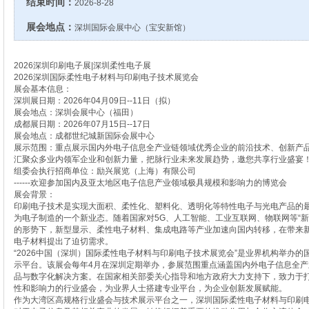
结束时间：
2026-8-28
展会地点：
深圳国际会展中心（宝安新馆）
2026深圳印刷电子展|深圳柔性电子展
2026深圳国际柔性电子材料与印刷电子技术展览会
展会基本信息：
深圳展日期：2026年04月09日--11日（拟）
展会地点：深圳会展中心（福田）
成都展日期：2026年07月15日--17日
展会地点：成都世纪城新国际会展中心
展示范围：重点展示国内外电子信息全产业链领域优秀企业的前沿技术、创新产
汇聚众多业内领军企业和创新力量，把脉行业未来发展趋势，邀您共享行业盛宴
组委会执行招商单位：励兴展览（上海）有限公司
------欢迎参加国内及亚太地区电子信息产业领域极具规模和影响力的博览会
展会背景：
印刷电子技术是实现大面积、柔性化、塑料化、透明化等特性电子与光电产品的
为电子制造的一个新业态。随着国家对5G、人工智能、工业互联网、物联网等“新基
的形势下，新型显示、柔性电子材料、集成电路等产业加速向国内转移，在带来
电子材料提出了迫切需求。
“2026中国（深圳）国际柔性电子材料与印刷电子技术展览会”是业界机构举办
示平台。该展会每年4月在深圳定期举办，参展范围重点涵盖国内外电子信息全
品与数字化解决方案。在国家相关部委关心指导和地方政府大力支持下，致力于
性和影响力的行业盛会，为业界人士搭建专业平台，为企业创新发展赋能。
作为大湾区高规格行业盛会与技术展示平台之一，深圳国际柔性电子材料与印刷