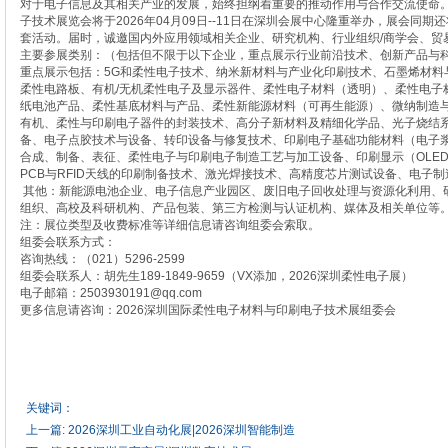
对于电子信息及其相关产业的发展，始终担纲着重要的推动作用与合作交流使命。
子技术展览会将于2026年04月09日--11日在深圳会展中心隆重举办，展会同
套活动。届时，诚邀国内外应用领域相关企业、研究机构、行业组织/商学会、贸
主要参展类别：（包括但不限于以下企业，重点展示行业前沿技术、创新产品与
重点展示包括：5G和柔性电子技术、纳米新材料与产业化印刷技术、石墨烯材料
柔性电路板、有机/无机柔性电子及显示器件、柔性电子材料（透明）、柔性电子
纸电池产品、柔性基底材料与产品、柔性新能源材料（可再生能源）、微纳制造
有机、柔性与印刷电子器件的封装技术、高分子新材料及精细化学品、光子烧结
备、电子点胶技术与设备、转印设备与修复技术、印刷电子基础功能材料（电子
合成、制备、表征、柔性电子与印刷电子制造工艺与加工设备、印刷显示（OLE
PCB与RFID天线的印刷制备技术、激光焊接技术、高精度芯片测试设备、电子
其他：新能源电池企业、电子信息产业园区、废旧电子回收处理与资源化利用、
组织、高校及科研机构、产品包装、第三方检测与认证机构、媒体及相关单位等
注：展位类型及收费标准等详细信息请咨询组委会索取。
组委会联系方式：
咨询热线：（021）5296-2599
组委会联系人：胡先生189-1849-9659（VX添加，2026深圳柔性电子展）
电子邮箱：2503930191@qq.com
更多信息请咨询：2026深圳国际柔性电子材料与印刷电子技术展组委会
关键词：
上一篇:
2026深圳工业自动化展|2026深圳智能制造