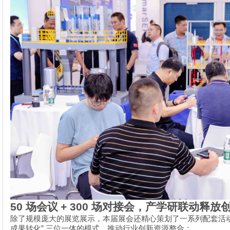
50
场会议
+ 300
场对接会，产学研联动释放
除了规模庞大的展览展示，本届展会还精心策划了一系列配套活
”
成果转化
三位一体的模式，推动行业创新资源整合：