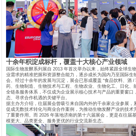
十余年积淀成标杆，覆盖十大核心产业领域
2013
国际生物发酵系列展自
年首次举办以来，始终紧跟全球生
业需求的精准把握和资源整合能力，逐步成长为国内乃至国际生
“
/
会。经过十余年的发展与沉淀，展会已形成覆盖
食品饮料、酒
药、生物制造、生物技术与工程、生物农业、生物化工、日化、
全链条服务体系，不仅成为企业展示核心技术与产品的重要窗口
态、寻求合作机遇的关键平台。
据主办方介绍，往届展会曾吸引来自国内外的千余家企业参展，
促成无数技术转化与商业合作案例，为推动生物发酵产业的技术
2026
了重要作用。而
年落地济南的第十六届展会，更是在往届
模更大、品类更全、服务更优的行业交流新生态。