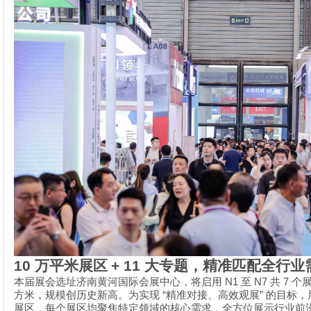
10
万平米展区
+ 11
大专题，精准匹配全行业
N1
N7
7
本届展会选址济南黄河国际会展中心，将启用
至
共
个
“
”
方米，规模创历史新高。为实现
精准对接、高效观展
的目标，
展区，每个展区均聚焦特定领域的核心需求，全方位展示行业前