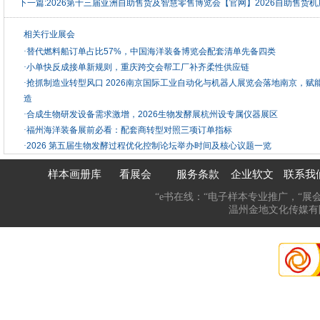
下一篇:
2026第十三届亚洲自助售货及智慧零售博览会【官网】2026自助售货机
相关行业展会
·
替代燃料船订单占比57%，中国海洋装备博览会配套清单先备四类
·
小单快反成接单新规则，重庆跨交会帮工厂补齐柔性供应链
·
抢抓制造业转型风口 2026南京国际工业自动化与机器人展览会落地南京，赋
造
·
合成生物研发设备需求激增，2026生物发酵展杭州设专属仪器展区
·
福州海洋装备展前必看：配套商转型对照三项订单指标
·
2026 第五届生物发酵过程优化控制论坛举办时间及核心议题一览
样本画册库
看展会
服务条款
企业软文
联系我
“e书在线：“电子样本专业推广，“展
温州金地文化传媒有限公