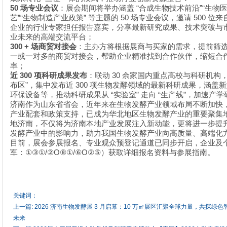
50
“
”“
场专业会议
：展会期间将举办涵盖
合成生物技术前沿
生物
”“
”
50
500
艺
生物制造产业政策
等主题的
场专业会议，邀请
位来
企业的行业专家担任报告嘉宾，分享最新研究成果、技术突破与
业未来的高端交流平台；
300 +
场商贸对接会
：主办方将根据展商与买家的需求，提前筛
一或一对多的商贸对接会，帮助企业精准找到合作伙伴，缩短合
率；
300
30
近
项科研成果发布
：联动
余家国内重点高校与科研机构
”
300
布区
，集中发布近
项生物发酵领域的最新科研成果，涵盖新
“
”
“
”
环保设备等，推动科研成果从
实验室
走向
生产线
，加速产学
济南作为山东省省会，近年来在生物发酵产业领域布局不断加快
产业配套和政策支持，已成为华北地区生物发酵产业的重要聚集
地济南，不仅将为济南本地产业发展注入新动能，更将进一步提
发酵产业中的影响力，助力我国生物发酵产业向高质量、高端化
目前，展会参展报名、专业观众预登记通道已同步开启，企业及
①③①/②Ο⑧①/⑥Ο②⑤
军：
）获取详细报名资料与参展指南。
关键词：
上一篇:
2026 济南生物发酵展 3 月启幕：10 万㎡展区汇聚全球力量，共探绿
未来