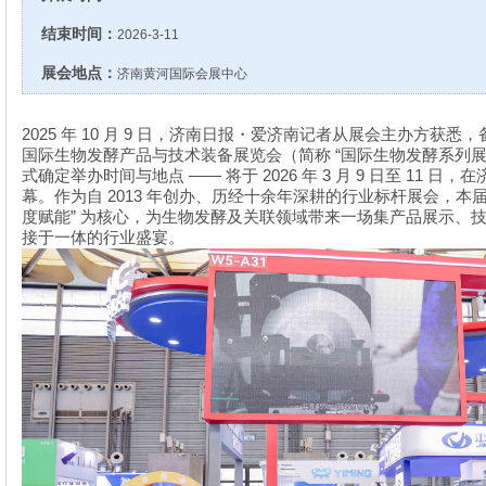
结束时间：
2026-3-11
展会地点：
济南黄河国际会展中心
2025
10
9
年
月
日，济南日报・爱济南记者从展会主办方获悉，
“
国际生物发酵产品与技术装备展览会（简称
国际生物发酵系列
——
2026
3
9
11
式确定举办时间与地点
将于
年
月
日至
日，在
2013
幕。作为自
年创办、历经十余年深耕的行业标杆展会，本
”
度赋能
为核心，为生物发酵及关联领域带来一场集产品展示、
接于一体的行业盛宴。