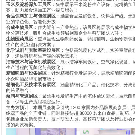
玉米及淀粉深加工展区
：集中展示玉米淀粉生产设备、淀粉糖加
案，助力粮食深加工产业提质增效；
食品饮料加工与包装展区
：涵盖食品发酵设备、饮料生产线、无
业的绿色化、智能化升级；
合成生物展区
：作为近年来产业热点，该展区将展示合成生物学
物分离技术，吸引合成生物领域创新企业与科研团队入驻；
生物医药展区
：重点呈现生物制药设备、药用辅料、生物诊断试
生产的全流程解决方案；
化学试剂与实验室建设展区
：包括高纯度化学试剂、实验室智能
务，满足科研与生产端的实验需求；
洁净技术与流体机械展区
：展示洁净车间设计、空气净化设备、
生产过程的无菌化与高效化；
精酿啤酒与设备展区
：针对精酿行业发展需求，展示精酿啤酒酿
小众啤酒品牌拓展市场；
精细化工及技术装备展区
：涵盖精细化工产品、催化技术、分离
的跨界融合；
泵阀与管道展区
：聚焦生物发酵生产中的流体输送需求，展示耐
备，保障生产流程稳定运行。
1200
主办方预计，本届展会将吸引约
家国内外品牌展商参展，
80000
终端产品的全产业链，同时将接待超
名来自食品、制药、
包括企业采购负责人、技术研发人员、高校科研团队及行业协会
接的高效桥梁。