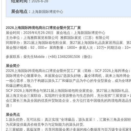
结束时间：
2026-6-28
展会地点：
上海新国际博览中心
2026上海国际跨境电商出口博览会暨外贸工厂展
展会时间：2026年6月26-28日 展会地点：上海新国际博览中心
主办单位：上海雅辉展览有限公司 雅辉国际展览（江苏）有限公司
同期举办：第21届上海国际箱包鞋业展、第27届上海国际礼品及家居用品展、第
展会预计规模：92，000㎡ 展商数量：1800+ 参观人次：10万+ 同期活动：10
参展联系：柴先生Mobile：(+86) 13482081506（微信）
展会简介
2026上海国际跨境电商出口博览会暨外贸工厂展（简称：SCF 2026上海跨博会）
国际博览中心隆重举办。本届展会以“选源头好物，赢全球商机，就来上海跨博会
一核心需求，致力于构建以源头工厂和爆款产品为中心的专业型展会，成为全球
和爆品孵化基地。
SCF 2026上海跨博会与第21届上海国际箱包鞋业展览会、第27届上海国际礼品
届上海文化会三展联动，实现跨行业资源整合与生态协同，充分发挥“三展资源 × 跨
会汇聚长三角及全国的优质外贸制造企业，全方位打造中国领先的跨境电商选品
遇！
展会亮点
1.源头优势，无可比拟： 真正实现 “全球爆品，源头直采！，汇聚长三角及全国轻工
为买家提供最具价格竞争力与定制能力的源头好货。
2.三展赋能，底蕴深厚： 共享同期展会累计多届的核心数据库与百万级专业买家