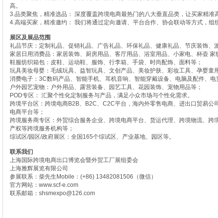
高。
3.品类聚焦，精准选品： 深度覆盖跨境电商最热门的八大垂直品类，让买家精准
4.高端买家，精准邀约： 我们将通过定向邀请、平台合作、协会联动等方式，组
展区及展品范围
礼品节庆：定制礼品、促销礼品、广告礼品、环保礼品、健康礼品、节庆装饰、
家居日用消费品：家居装饰、厨房用品、客厅用品、浴室用品、小家电、杯壶 家
鞋服纺织箱包：皮鞋、运动鞋、服饰、行李箱、手袋、时尚配饰、面料等；
玩具美妆母婴：毛绒玩具、益智玩具、文创产品、美妆护肤、彩妆工具、孕婴童
消费电子：3C数码产品、智能手机、耳机音响、智能穿戴设备、电脑及配件、电
户外园艺宠物：户外用品、露营装备、园艺工具、花园装饰、宠物用品等；
POD专区： 汇聚个性化定制服务与产品，满足小众市场与个性化需求。
跨境平台区：跨境电商B2B、B2C、C2C平台，海内外零售电商、进出口贸易
电商平台等；
跨境服务商专区：外贸综合服务企业、跨境电商平台、货运代理、跨境物流、跨
产权等跨境服务机构等；
综试区/园区/政府展区：全国165个综试区、产业基地、园区等。
联系我们
上海国际跨境电商出口博览会暨外贸工厂展组委会
上海雅辉展览有限公司
参展联系：柴先生Mobile：(+86) 13482081506（微信）
官方网站：www.scf-e.com
联系邮箱：
shsmexpo@126.com