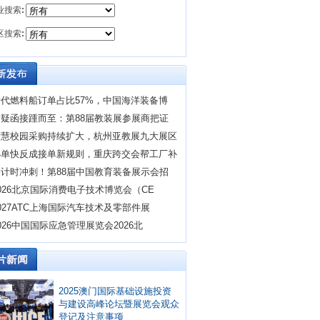
业搜索
:
区搜索
:
替代燃料船订单占比57%，中国海洋装备博
质疑函接踵而至：第88届教装展参展商把证
智慧校园采购持续扩大，杭州亚教展九大展区
小单快反成接单新规则，重庆跨交会帮工厂补
倒计时冲刺！第88届中国教育装备展示会招
026北京国际消费电子技术博览会（CE
027ATC上海国际汽车技术及零部件展
026中国国际应急管理展览会2026北
2025澳门国际基础设施投资
与建设高峰论坛暨展览会观众
登记及注意事项