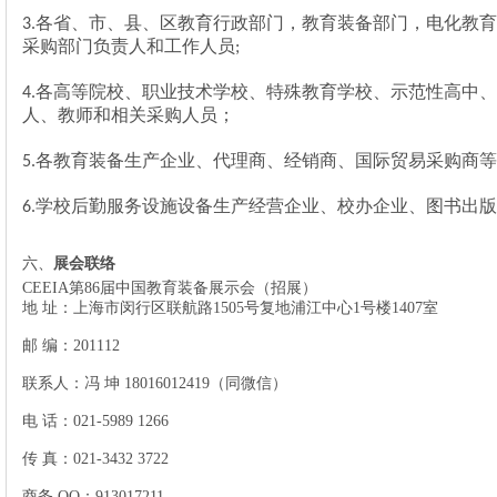
各省、市、县、区教育行政部门，教育装备部门，电化教育
3.
采购部门负责人和工作人员
;
各高等院校、职业技术学校、特殊教育学校、示范性高中、
4.
人、教师和相关采购人员；
各教育装备生产企业、代理商、经销商、国际贸易采购商等
5.
学校后勤服务设施设备生产经营企业、校办企业、图书出版
6.
六、
展会联络
CEEIA第86届中国教育装备展示会（招展）
地
址：上海市闵行区联航路
1505号复地浦江中心1号楼1407室
邮
编：
201112
联系人：冯
坤
18016012419
（同微信）
电
话：
021-5989 1266
传
真：
021-3432 3722
商务
QQ：913017211