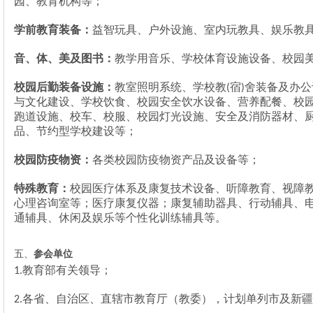
园、教育机构等；
学前教育装备：
益智玩具、户外设施、室内玩教具、娱乐教
音、体、美及图书：
教学用音乐、
学校体育设施设备、校园
校园
后勤
装备设施
：
教室照明系统、学校教
宿
舍装备及办公
(
)
与文化建设
、学校饮食、
校园安全饮水设备、
营养配餐、校
跑道设施、校车、校服、校园灯光设施、安全及消防器材、
品
、
节约型学校建设等；
校园防疫物资：
各类校园防疫物资产品及设备等；
特殊教育：
校园医疗体系及康复技术设备、听障教育、视障
心理咨询室等；医疗康复仪器；康复辅助器具、行动辅具、
通辅具、休闲及娱乐等个性化训练辅具等。
五、
参会单位
教育部有关领导；
1.
各省、自治区、直辖市教育厅（教委），计划单列市及新疆
2.