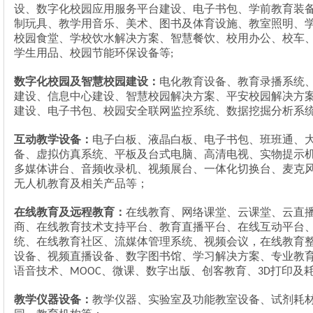
设、
数字化校园应用服务平台建设、电子书包、学前教育装
制玩具、教学用音乐、美术、图书及体育设施、
教室照明、
校园食堂、学校饮水解决方案、智慧餐饮、
校用办公、校车
学生用品、
校园节能环保
设备等
;
数字化校园及智慧校园建设：
电化教育设备、教育录播系统
建设、信息中心建设、智慧校园解决方案、平安校园解决方
建设、电子书包、校园安全联网监控系统、数据挖掘分析系
互动教学设备：
电子白板、液晶白板、电子书包、班班通、
备、虚拟仿真系统、平板及台式电脑、高清电视、实物提示
多媒体讲台、音频收录机、视频展台、一体化切换台、麦克
无人机教育及相关产品等；
在线教育及远程教育：
在线教育、网络课堂、云课堂、云直
商、在线教育技术支持平台、教育直播平台、在线互动平台
统、在线教育社区、流媒体管理系统、视频会议，在线教育
设备、视频直播设备、数字图书馆、学习解决方案、专业教
语音技术、
、微课、数字出版、创客教育、
打印及
MOOC
3D
教学仪器设备：
教学仪器、实验室及功能教室设备、试剂耗