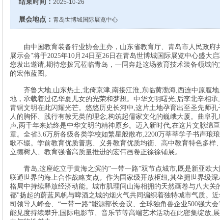
结束时间：
2025-10-26
展会地点：
青岛世博城国际展览中心
由中国教育装备行业协会主办，山东省教育厅、青岛市人民政府
展示会"将于2025年10月24日至26日在青岛世博城国际展览中心盛大
您发出邀请,期待您拨冗莅临青岛，一同奔赴这场教育技术装备领域的
的宏伟蓝图。
齐鲁大地
,山东热土,北倚京津,南接江淮,东临黄渤海,西连中原腹地
地，承载着过亿华夏儿女的光荣和梦想。中华文明曙光,后李北辛相承,
青铜文明在此闪耀光芒。悠悠历史长河中,这片土地孕育出至圣先师孔
人的胸怀、践行有教无类的理念,构筑起儒家文化的巍峨大厦。曲阜孔
声,两千年来始终是中华文明的精神原乡。迈入新时代,在这片文脉绵亘
章。全省3.6万所各级各类学校如繁星般散布,2200万莘莘学子书声琅
歌不辍。学前教育优质普惠、义务教育优质均衡、高中教育特色多样、
立德树人、教育强省高质量推进的宏伟画卷正徐徐铺展。
青岛
,这座屹立于黄海之滨的”一带一路”双节点城市,既是新亚欧
联通世界的海上合作战略支点。作为国家级开放枢纽,其坐拥世界级深
格局中持续释放经济动能。城市肌理间山海相拥的天然画卷与八大关的
都"扬起的蔚蓝风帆与啤酒之城的烟火气共同编织着独特城市气质。近
司领导人峰会、“一带一路“能源部长会议、全球独角兽企业500强大
能见度持续攀升;国际电影节、音乐节等高端艺术活动在此密集绽放,