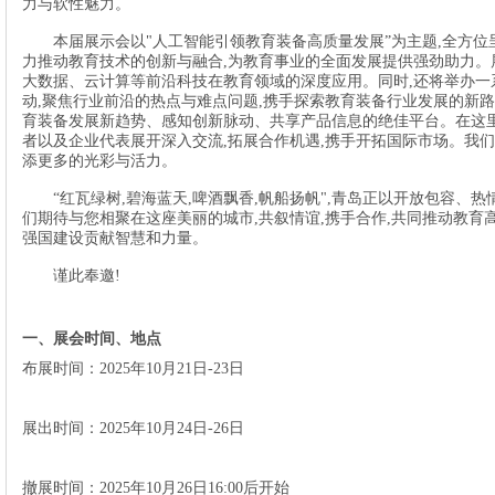
力与软性魅力。
本届展示会以
"人工智能引领教育装备高质量发展”为主题,全方位
力推动教育技术的创新与融合,为教育事业的全面发展提供强劲助力。
大数据、云计算等前沿科技在教育领域的深度应用。同时,还将举办一
动,聚焦行业前沿的热点与难点问题,携手探索教育装备行业发展的新
育装备发展新趋势、感知创新脉动、共享产品信息的绝佳平台。在这里
者以及企业代表展开深入交流,拓展合作机遇,携手开拓国际市场。我们
添更多的光彩与活力。
“红瓦绿树,碧海蓝天,啤酒飘香,帆船扬帆",青岛正以开放包容、
们期待与您相聚在这座美丽的城市,共叙情谊,携手合作,共同推动教育
强国建设贡献智慧和力量。
谨此奉邀
!
一、展会时间、地点
布展时间：
2025年
10月21日-23日
展出时间：
2025年
10月24日-26日
撤展时间：
2025年10月26日16:00后开始