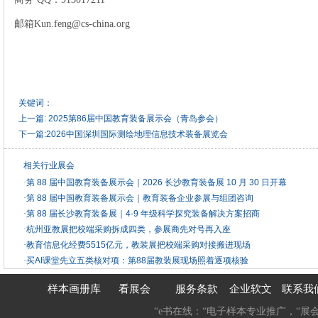
邮箱
Kun.feng@cs-china.org
关键词：
上一篇:
2025第86届中国教育装备展示会（青岛参会）
下一篇:
2026中国深圳国际测绘地理信息技术装备展览会
相关行业展会
·
第 88 届中国教育装备展示会｜2026 长沙教育装备展 10 月 30 日开幕
·
第 88 届中国教育装备展示会｜教育装备企业参展与组团咨询
·
第 88 届长沙教育装备展｜4-9 年级科学探究装备解决方案招商
·
杭州亚教展把校端采购拆成四类，参展商先对号再入座
·
教育信息化经费5515亿元，教装展把校端采购对接搬进现场
·
买AI课堂先立五类核对项：第88届教装展现场照着逐项核验
样本画册库
看展会
服务条款
企业软文
联系我
“e书在线：“电子样本专业推广，“展