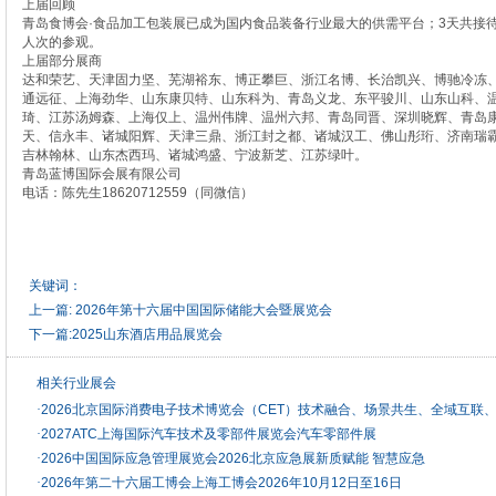
上届回顾
青岛食博会·食品加工包装展已成为国内食品装备行业最大的供需平台；3天共接待来
人次的参观。
上届部分展商
达和荣艺、天津固力坚、芜湖裕东、博正攀巨、浙江名博、长治凯兴、博驰冷冻
通远征、上海劲华、山东康贝特、山东科为、青岛义龙、东平骏川、山东山科、
琦、江苏汤姆森、上海仅上、温州伟牌、温州六邦、青岛同晋、深圳晓辉、青岛
天、信永丰、诸城阳辉、天津三鼎、浙江封之都、诸城汉工、佛山彤珩、济南瑞
吉林翰林、山东杰西玛、诸城鸿盛、宁波新芝、江苏绿叶。
青岛蓝博国际会展有限公司
电话：陈先生18620712559（同微信）
关键词：
上一篇:
2026年第十六届中国国际储能大会暨展览会
下一篇:
2025山东酒店用品展览会
相关行业展会
·
2026北京国际消费电子技术博览会（CET）技术融合、场景共生、全域互联
·
2027ATC上海国际汽车技术及零部件展览会汽车零部件展
·
2026中国国际应急管理展览会2026北京应急展新质赋能 智慧应急
·
2026年第二十六届工博会上海工博会2026年10月12日至16日