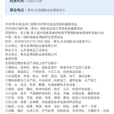
结束时间：
2025-5-29
展会地点：
青岛·红岛国际会议展览中心
2026青岛食品加工展暨2026青岛食品包装机械展览会
2026第22届中国（青岛）国际食品加工和包装机械展览会
同期举办：良之隆·第八届中国鲁菜食材电商节暨预制食材原材料采购大会
中国（青岛）国际辣椒及调味料交易博览会
时间：2026年5月27日-29日 地址：青岛·红岛国际会议展览中心
主办单位：青岛蓝博国际会展有限公司
联合主办：山东省食品工业协会
承办单位：青岛蓝博国际会展有限公司
参展范围
全国最完整的食品产业链上的产品展示：
◎调味品、添加剂、粮油、面粉及茶叶、粮食等农产品加工设备；
◎酱菜、果蔬加工、干果炒货、大豆工业、休闲食品设备；
◎冷冻面食、米面、糕点、烘焙、甜品、挂面、包子、馒头设备；
◎预制菜肴加工生产线、中央厨房；肉类加工、屠宰设备、水产加工
◎酒、水、饮品、乳类、酵素、生物发酵技术及设备；
◎灌装、贴标、颗粒、粉体包装机；枕式、立式、给袋式包装机；
◎六边体、真空、气调锁鲜包装机；装盒、充氮、封罐设备；覆膜包装；
◎打包、封箱、开箱、装箱、码垛、缠绕、裹包、机器人等后包装设备；
◎自立袋，卷膜，拉伸膜，包装罐及各类包装材料及制品
◎输送；分选、检重、检测；粉碎、混合、制粒；杀菌；烘干；均质；
◎消毒、锅炉、洁净工具、空气处理、转轮除湿、车间净化；冷藏技术；仓储