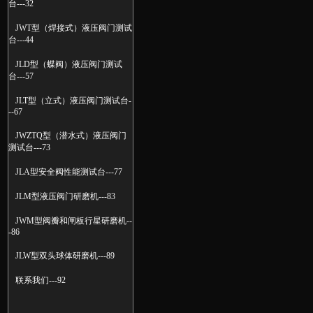
台---32
JWT型（焊接式）液压阀门测试
台---44
JLD型（蝶阀）液压阀门测试
台---57
JLT型（立式）液压阀门测试台-
--67
JWZTQ型（潜水式）液压阀门
测试台---73
JLA型安全阀性能测试台---77
JLM型液压阀门研磨机---83
JWM型阀瓣和闸板行星研磨机--
-86
JLW型双头球体研磨机---89
联系我们---92