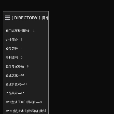
阀门试压检测设备---1
企业简介---3
资质荣誉---4
专利证书---6
领导专家眷顾---8
企业文化---10
企业价值观---11
产品展示---12
JWZ型液压阀门测试台---20
JWZQ型(潜水式)液压阀门测试