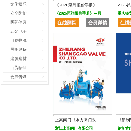
文化娱乐
>
《2026泵阀报价手册》...
2026
安全防护
>
《2026泵阀报价手册》—贝
重庆银
医药健康
>
五金电子
>
电商物流
>
照明设备
>
建筑建材
>
百货糖酒
>
会展传媒
>
上高阀门《水力阀门系...
《钢制
浙江上高阀门有限公司
钢制管