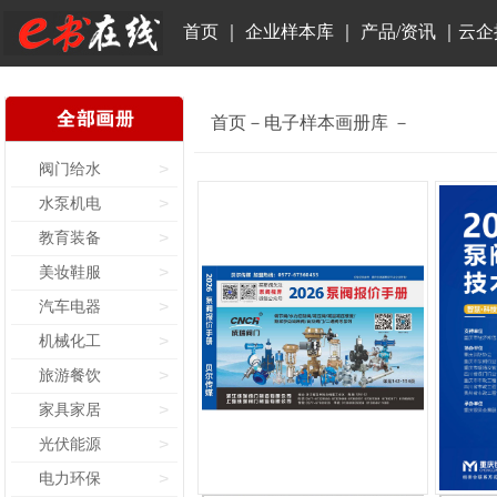
首页
｜
企业样本库
｜
产品/资讯
｜
云企
首页－电子样本画册库 －
阀门给水
>
水泵机电
>
教育装备
>
美妆鞋服
>
汽车电器
>
机械化工
>
旅游餐饮
>
家具家居
>
光伏能源
>
电力环保
>