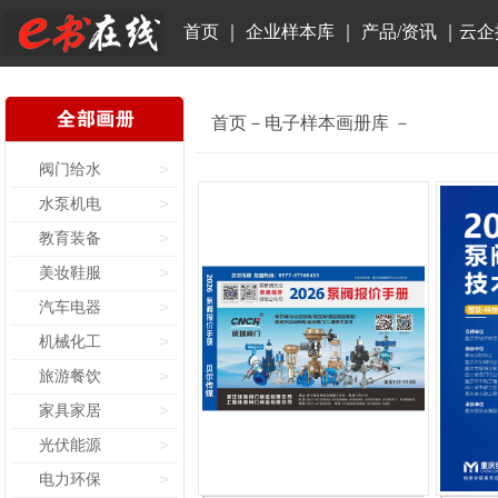
首页
｜
企业样本库
｜
产品/资讯
｜
云企
首页－电子样本画册库 －
阀门给水
>
水泵机电
>
教育装备
>
美妆鞋服
>
汽车电器
>
机械化工
>
旅游餐饮
>
家具家居
>
光伏能源
>
电力环保
>