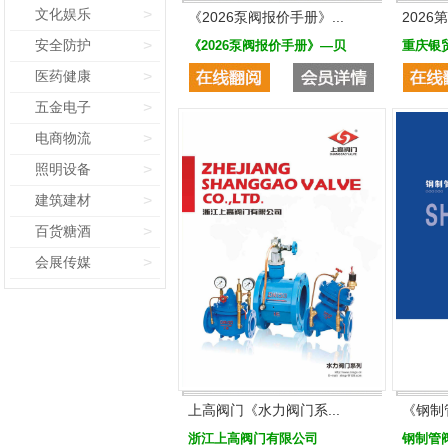
文化娱乐
>
《2026泵阀报价手册》...
2026
安全防护
>
《2026泵阀报价手册》—贝
重庆银
医药健康
>
五金电子
>
电商物流
>
照明设备
>
建筑建材
>
百货糖酒
>
会展传媒
>
上高阀门《水力阀门系...
《钢制
浙江上高阀门有限公司
钢制管