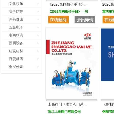
文化娱乐
>
《2026泵阀报价手册》...
2026
安全防护
>
《2026泵阀报价手册》—贝
重庆银
医药健康
>
五金电子
>
电商物流
>
照明设备
>
建筑建材
>
百货糖酒
>
会展传媒
>
上高阀门《水力阀门系...
《钢制
浙江上高阀门有限公司
钢制管