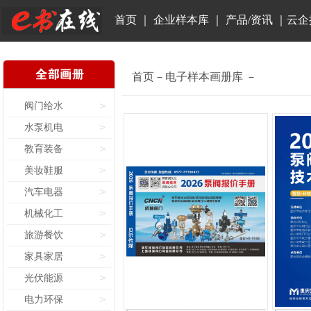
首页
｜
企业样本库
｜
产品/资讯
｜
云企
首页－电子样本画册库 －
阀门给水
>
水泵机电
>
教育装备
>
美妆鞋服
>
汽车电器
>
机械化工
>
旅游餐饮
>
家具家居
>
光伏能源
>
电力环保
>