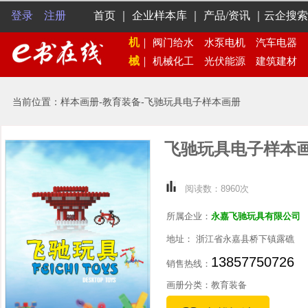
登录
注册
首页
｜
企业样本库
｜
产品/资讯
｜
云企搜索
机
｜
阀门给水
水泵电机
汽车电器
械
｜
机械化工
光伏能源
建筑建材
当前位置：样本画册-教育装备-飞驰玩具电子样本画册
飞驰玩具电子样本
阅读数：8960次
所属企业：
永嘉飞驰玩具有限公司
地址： 浙江省永嘉县桥下镇露礁
13857750726
销售热线：
画册分类：教育装备