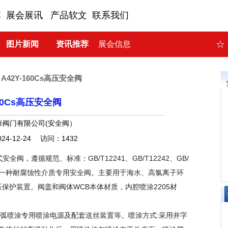
库
展会展讯
产品软文
联系我们
☆
图片新闻
资讯推荐
展会信息
>
A42Y-160Cs高压安全阀
160Cs高压安全阀
泰阀门有限公司(安全阀）
24-12-24 访问：1432
式安全阀，遵循规范、标准：GB/T12241、GB/T12242、GB/
。是一种耐腐蚀性介质专用安全阀。主要用于海水、高氯离子环
保护装置。阀盖和阀体WCB本体材质，内腔喷涂2205材
速电弧喷涂专用喷涂电源及配套送丝装置等。喷涂方式:采用井字