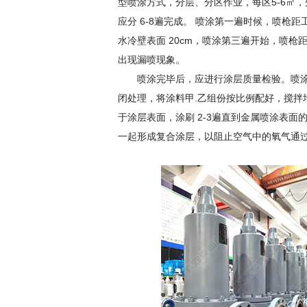
型喷涂方式，分层、分区作业，每区5-6㎡
应分 6-8遍完成。 喷涂第一遍时候，喷枪
水冷壁表面 20cm，喷涂第三遍开始，喷枪距
出现漏喷现象。
喷涂完毕后，应进行涂层质量检验。喷涂
闭处理，将涂料甲.乙组份按比例配好，搅拌
于涂层表面，涂刷 2-3遍直到金属喷涂表
一起形成复合涂层，以阻止空气中的氧气通