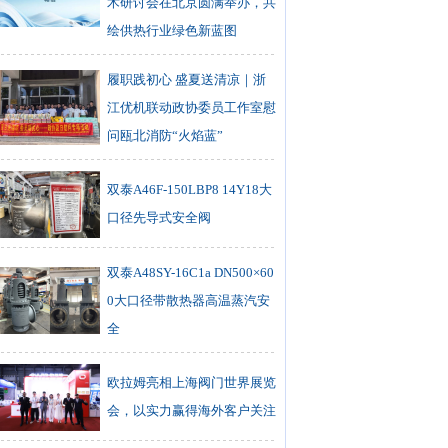
术研讨会在北京圆满举办，共
绘供热行业绿色新蓝图
履职践初心 盛夏送清凉｜浙
江优机联动政协委员工作室慰
问瓯北消防“火焰蓝”
双泰A46F-150LBP8 14Y18大
口径先导式安全阀
双泰A48SY-16C1a DN500×60
0大口径带散热器高温蒸汽安
全
欧拉姆亮相上海阀门世界展览
会，以实力赢得海外客户关注