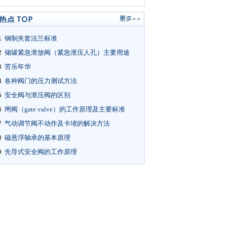
钢制夹套法兰标准
1
储罐紧急泄放阀（紧急泄压人孔）主要用途
2
苦乐年华
3
各种阀门的压力测试方法
4
安全阀与泄压阀的区别
5
闸阀（gate valve）的工作原理及主要标准
6
气动调节阀不动作及卡堵的解决方法
7
磁悬浮轴承的基本原理
8
先导式安全阀的工作原理
9