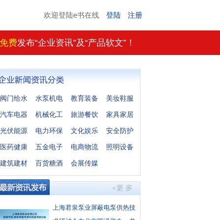
欢迎登陆e书在线
登陆
注册
免费
发布“企业资讯”及“产品软文”！
阀门给水
水泵机电
教育装备
美妆鞋服
汽车电器
机械化工
旅游餐饮
家具家居
光伏能源
电力环保
文化娱乐
安全防护
医药健康
五金电子
电商物流
照明设备
建筑建材
百货糖酒
会展传媒
上海君泉泵业屏蔽电泵供热技